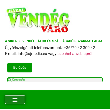
A SIKERES VENDÉGLÁTÓK ÉS SZÁLLÁSADÓK SZAKMAI LAPJA
Ügyfélszolgálati telefonszámunk: +36/20-42-300-42
E-mail: info@ujmedia.eu vagy
üzenhet a weblapról
Belépés