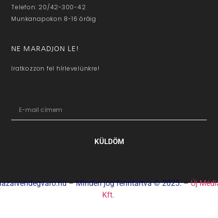
Telefon: 20/42-300-42
Munkanapokon 8-16 óráig
NE MARADJON LE!
Iratkozzon fel hírlevelünkre!
KÜLDÖM
hazaivendegvaro.hu – Minden jog fenntartva © 2025. –
Új Médi
Kft.