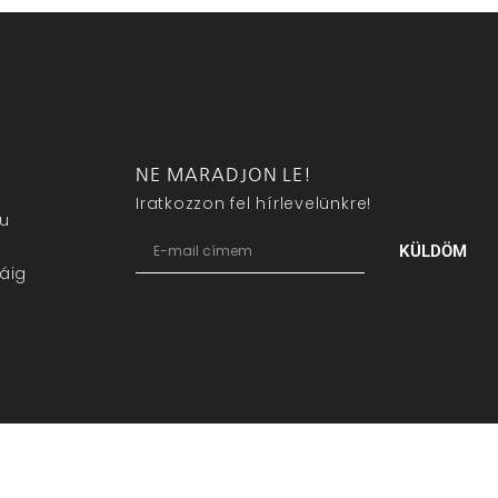
NE MARADJON LE!
Iratkozzon fel hírlevelünkre!
eu
KÜLDÖM
áig