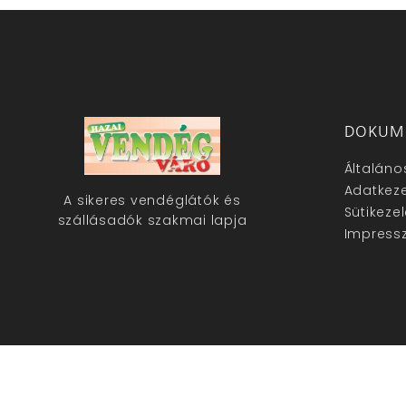
DOKUM
Általáno
Adatkeze
A sikeres vendéglátók és
Sütikeze
szállásadók szakmai lapja
Impress
hazaivendegvaro.