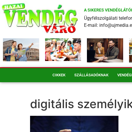
A SIKERES VENDÉGLÁTÓ
Ügyfélszolgálati tele
E-mail: info@ujmedia.
CIKKEK
SZÁLLÁSADÓKNAK
VENDÉG
digitális személyi