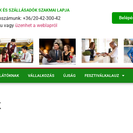
K ÉS SZÁLLÁSADÓK SZAKMAI LAPJA
Belépé
fonszámunk: +36/20-42-300-42
eu vagy
üzenhet a weblapról
LÁTÓKNAK
VÁLLALKOZÁS
ÚJSÁG
FESZTIVÁLKALAUZ
k