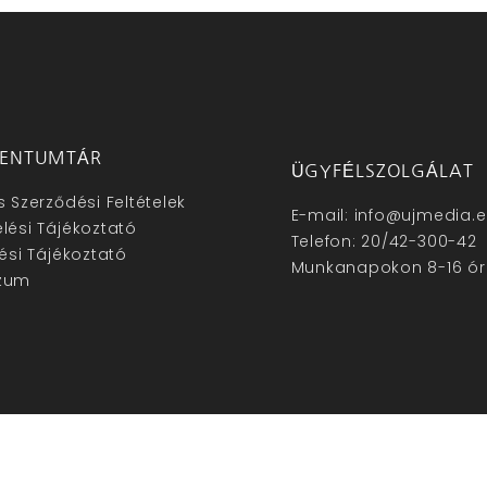
ENTUMTÁR
ÜGYFÉLSZOLGÁLAT
s Szerződési Feltételek
E-mail: info@ujmedia.
lési Tájékoztató
Telefon: 20/42-300-42
lési Tájékoztató
Munkanapokon 8-16 ór
zum
hu – Minden jog fenntartva © 2025. –
Új Média Kft.