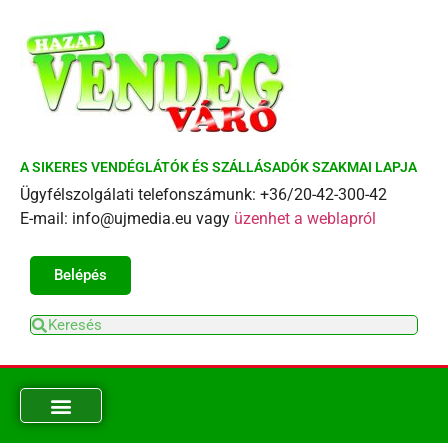
A SIKERES VENDÉGLÁTÓK ÉS SZÁLLÁSADÓK SZAKMAI LAPJA
Ügyfélszolgálati telefonszámunk: +36/20-42-300-42
E-mail: info@ujmedia.eu vagy
üzenhet a weblapról
Belépés