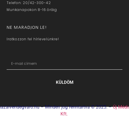
Telefon: 20/42-300-42
Munkanapokon 8-16 óráig
NE MARADJON LE!
Iratkozzon fel hírlevelünkre!
KÜLDÖM
hazaivendegvaro.hu – Minden jog fenntartva © 2025. –
Új Médi
Kft.