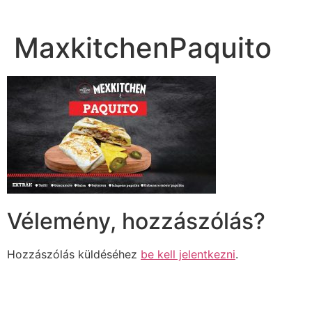
MaxkitchenPaquito
Vélemény, hozzászólás?
Hozzászólás küldéséhez
be kell jelentkezni
.