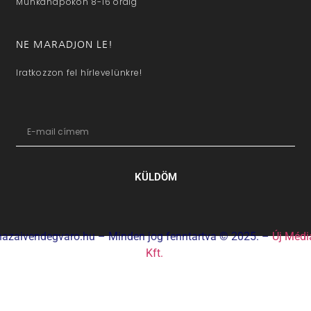
Munkanapokon 8-16 óráig
NE MARADJON LE!
Iratkozzon fel hírlevelünkre!
KÜLDÖM
hazaivendegvaro.hu – Minden jog fenntartva © 2025. –
Új Médi
Kft.