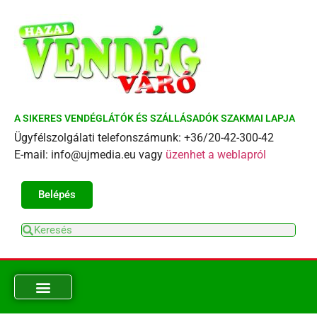
A SIKERES VENDÉGLÁTÓK ÉS SZÁLLÁSADÓK SZAKMAI LAPJA
Ügyfélszolgálati telefonszámunk: +36/20-42-300-42
E-mail: info@ujmedia.eu vagy
üzenhet a weblapról
Belépés