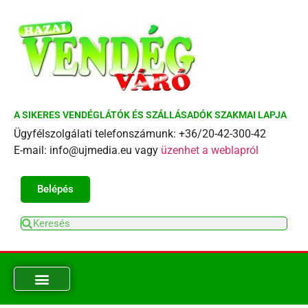
A SIKERES VENDÉGLÁTÓK ÉS SZÁLLÁSADÓK SZAKMAI LAPJA
Ügyfélszolgálati telefonszámunk: +36/20-42-300-42
E-mail: info@ujmedia.eu vagy
üzenhet a weblapról
Belépés