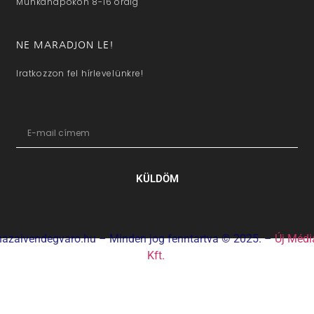
Munkanapokon 8-16 óráig
NE MARADJON LE!
Iratkozzon fel hírlevelünkre!
KÜLDÖM
hazaivendegvaro.hu – Minden jog fenntartva © 2025. –
Új Médi
Kft.