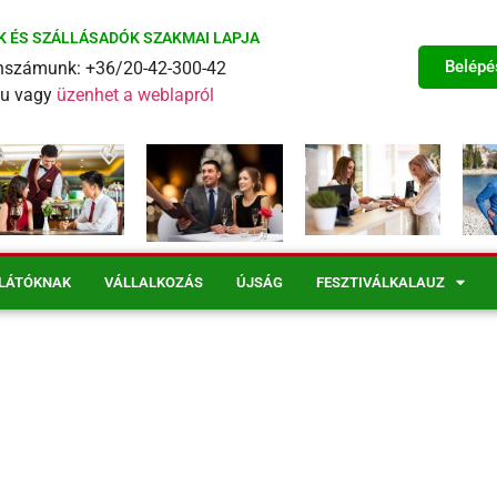
K ÉS SZÁLLÁSADÓK SZAKMAI LAPJA
Belépé
fonszámunk: +36/20-42-300-42
eu vagy
üzenhet a weblapról
LÁTÓKNAK
VÁLLALKOZÁS
ÚJSÁG
FESZTIVÁLKALAUZ