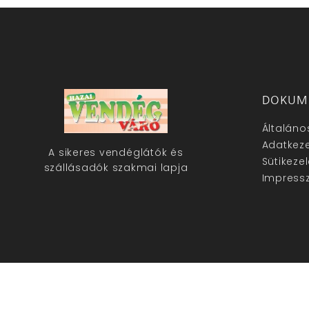
DOKUM
Általáno
Adatkeze
A sikeres vendéglátók és
Sütikeze
szállásadók szakmai lapja
Impress
hazaivendegvaro.