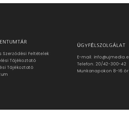
ENTUMTÁR
ÜGYFÉLSZOLGÁLAT
s Szerződési Feltételek
E-mail: info@ujmedia.
lési Tájékoztató
Telefon: 20/42-300-42
lési Tájékoztató
Munkanapokon 8-16 ór
zum
hu – Minden jog fenntartva © 2025. –
Új Média Kft.