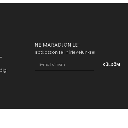
NE MARADJON LE!
Iratkozzon fel hírlevelünkre!
eu
KÜLDÖM
áig