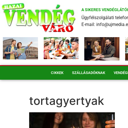
A SIKERES VENDÉGLÁTÓ
Ügyfélszolgálati tele
E-mail: info@ujmedia.
CIKKEK
SZÁLLÁSADÓKNAK
VENDÉG
tortagyertyak