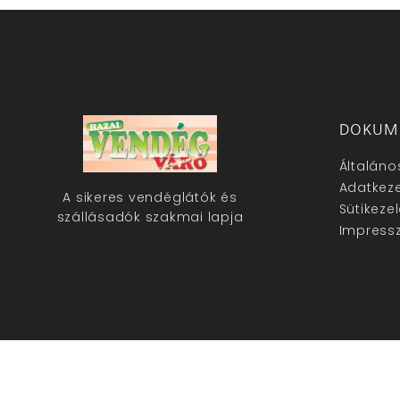
DOKUM
Általáno
Adatkeze
A sikeres vendéglátók és
Sütikeze
szállásadók szakmai lapja
Impress
hazaivendegvaro.