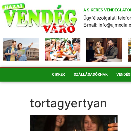
A SIKERES VENDÉGLÁTÓ
Ügyfélszolgálati tele
E-mail: info@ujmedia.
CIKKEK
SZÁLLÁSADÓKNAK
VENDÉG
tortagyertyan