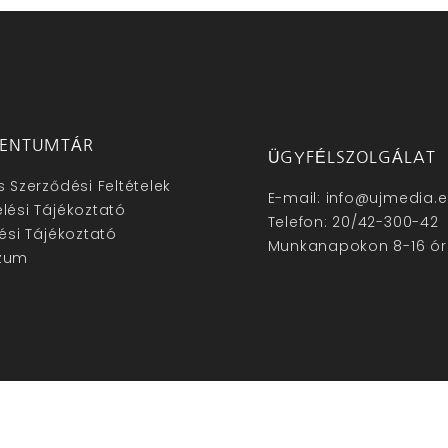
ENTUMTÁR
ÜGYFÉLSZOLGÁLAT
s Szerződési Feltételek
E-mail: info@ujmedia.
lési Tájékoztató
Telefon: 20/42-300-42
lési Tájékoztató
Munkanapokon 8-16 ór
zum
hu – Minden jog fenntartva © 2025. –
Új Média Kft.