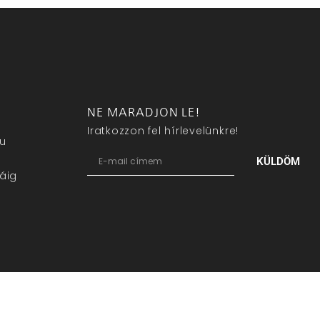
NE MARADJON LE!
Iratkozzon fel hírlevelünkre!
eu
KÜLDÖM
áig