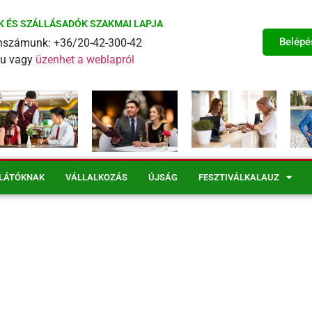
K ÉS SZÁLLÁSADÓK SZAKMAI LAPJA
Belépé
fonszámunk: +36/20-42-300-42
eu vagy
üzenhet a weblapról
LÁTÓKNAK
VÁLLALKOZÁS
ÚJSÁG
FESZTIVÁLKALAUZ