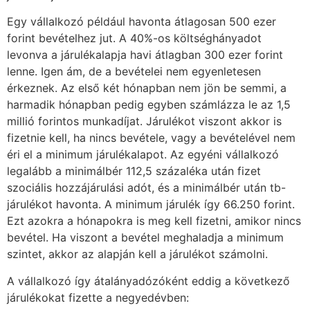
Egy vállalkozó például havonta átlagosan 500 ezer
forint bevételhez jut. A 40%-os költséghányadot
levonva a járulékalapja havi átlagban 300 ezer forint
lenne. Igen ám, de a bevételei nem egyenletesen
érkeznek. Az első két hónapban nem jön be semmi, a
harmadik hónapban pedig egyben számlázza le az 1,5
millió forintos munkadíjat. Járulékot viszont akkor is
fizetnie kell, ha nincs bevétele, vagy a bevételével nem
éri el a minimum járulékalapot. Az egyéni vállalkozó
legalább a minimálbér 112,5 százaléka után fizet
szociális hozzájárulási adót, és a minimálbér után tb-
járulékot havonta. A minimum járulék így 66.250 forint.
Ezt azokra a hónapokra is meg kell fizetni, amikor nincs
bevétel. Ha viszont a bevétel meghaladja a minimum
szintet, akkor az alapján kell a járulékot számolni.
A vállalkozó így átalányadózóként eddig a következő
járulékokat fizette a negyedévben: