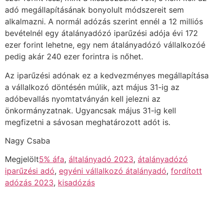
adó megállapításának bonyolult módszereit sem
alkalmazni. A normál adózás szerint ennél a 12 milliós
bevételnél egy átalányadózó iparűzési adója évi 172
ezer forint lehetne, egy nem átalányadózó vállalkozóé
pedig akár 240 ezer forintra is nőhet.
Az iparűzési adónak ez a kedvezményes megállapítása
a vállalkozó döntésén múlik, azt május 31-ig az
adóbevallás nyomtatványán kell jelezni az
önkormányzatnak. Ugyancsak május 31-ig kell
megfizetni a sávosan meghatározott adót is.
Nagy Csaba
Megjelölt
5% áfa
,
általányadó 2023
,
átalányadózó
iparűzési adó
,
egyéni vállalkozó átalányadó
,
fordított
adózás 2023
,
kisadózás