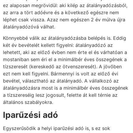
ez alaposan megrövidül: aki kilép az átalányadózásból,
az arra a tört adóévre és a következő egészre nem
léphet csak vissza. Azaz nem egészen 2 év múlva újra
átalányadózóvá válhat.
Könnyebbé válik az átalányadózásba belépés is. Eddig
két év bevételét kellett figyelni: átalányadózó az
lehetett, aki az előző évben nem érte el és várhatóan a
mostaniban sem éri el a minimálbér éves összegének a
tízszeresét (kereskedő az ötvenszeresét). A jövőben
ezt nem kell figyelni. Bármennyi is volt az előző évi
bevétel, választható az átalányadó. A vállalkozó az
átalányadózásra most is a minimálbér éves összegének
a tízszereséig lesz jogosult, felette át kell térnie az
általános szabályokra.
Iparűzési adó
Egyszerűsödik a helyi iparűzési adó is, s ez sok