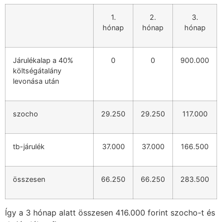
1.
2.
3.
hónap
hónap
hónap
Járulékalap a 40%
0
0
900.000
költségátalány
levonása után
szocho
29.250
29.250
117.000
tb-járulék
37.000
37.000
166.500
összesen
66.250
66.250
283.500
Így a 3 hónap alatt összesen 416.000 forint szocho-t és