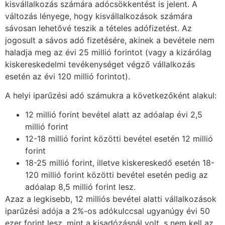
kisvállalkozás számára adócsökkentést is jelent. A
változás lényege, hogy kisvállalkozások számára
sávosan lehetővé teszik a tételes adófizetést. Az
jogosult a sávos adó fizetésére, akinek a bevétele nem
haladja meg az évi 25 millió forintot (vagy a kizárólag
kiskereskedelmi tevékenységet végző vállalkozás
esetén az évi 120 millió forintot).
A helyi iparűzési adó számukra a következőként alakul:
12 millió forint bevétel alatt az adóalap évi 2,5
millió forint
12-18 millió forint közötti bevétel esetén 12 millió
forint
18-25 millió forint, illetve kiskereskedő esetén 18-
120 millió forint közötti bevétel esetén pedig az
adóalap 8,5 millió forint lesz.
Azaz a legkisebb, 12 milliós bevétel alatti vállalkozások
iparűzési adója a 2%-os adókulccsal ugyanúgy évi 50
ezer forint lesz, mint a kisadózásnál volt, s nem kell az