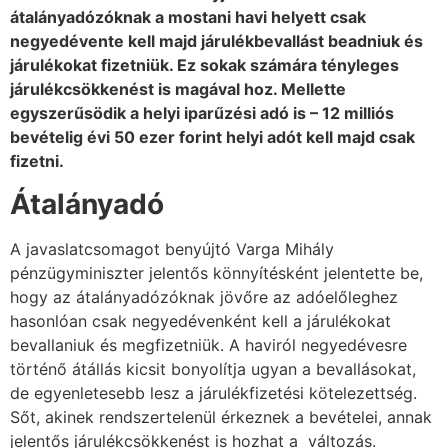
átalányadózóknak a mostani havi helyett csak
negyedévente kell majd járulékbevallást beadniuk és
járulékokat fizetniük. Ez sokak számára tényleges
járulékcsökkenést is magával hoz. Mellette
egyszerűsödik a helyi iparűzési adó is – 12 milliós
bevételig évi 50 ezer forint helyi adót kell majd csak
fizetni.
Átalányadó
A javaslatcsomagot benyújtó Varga Mihály
pénzügyminiszter jelentős könnyítésként jelentette be,
hogy az átalányadózóknak jövőre az adóelőleghez
hasonlóan csak negyedévenként kell a járulékokat
bevallaniuk és megfizetniük. A haviról negyedévesre
történő átállás kicsit bonyolítja ugyan a bevallásokat,
de egyenletesebb lesz a járulékfizetési kötelezettség.
Sőt, akinek rendszertelenül érkeznek a bevételei, annak
jelentős járulékcsökkenést is hozhat a változás.