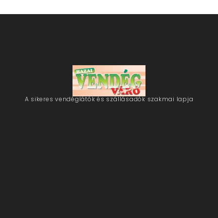
A sikeres vendéglátók és szállásadók szakmai lapja