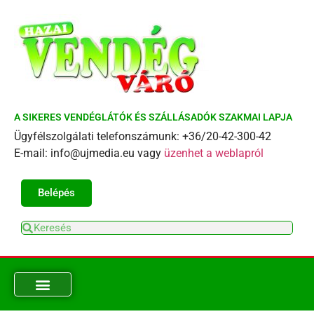
A SIKERES VENDÉGLÁTÓK ÉS SZÁLLÁSADÓK SZAKMAI LAPJA
Ügyfélszolgálati telefonszámunk: +36/20-42-300-42
E-mail: info@ujmedia.eu vagy
üzenhet a weblapról
Belépés