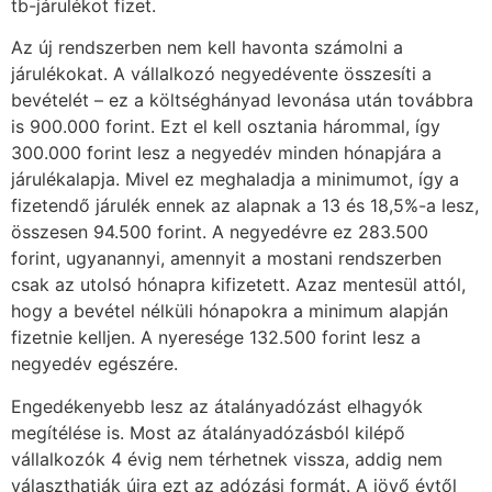
tb-járulékot fizet.
Az új rendszerben nem kell havonta számolni a
járulékokat. A vállalkozó negyedévente összesíti a
bevételét – ez a költséghányad levonása után továbbra
is 900.000 forint. Ezt el kell osztania hárommal, így
300.000 forint lesz a negyedév minden hónapjára a
járulékalapja. Mivel ez meghaladja a minimumot, így a
fizetendő járulék ennek az alapnak a 13 és 18,5%-a lesz,
összesen 94.500 forint. A negyedévre ez 283.500
forint, ugyanannyi, amennyit a mostani rendszerben
csak az utolsó hónapra kifizetett. Azaz mentesül attól,
hogy a bevétel nélküli hónapokra a minimum alapján
fizetnie kelljen. A nyeresége 132.500 forint lesz a
negyedév egészére.
Engedékenyebb lesz az átalányadózást elhagyók
megítélése is. Most az átalányadózásból kilépő
vállalkozók 4 évig nem térhetnek vissza, addig nem
választhatják újra ezt az adózási formát. A jövő évtől