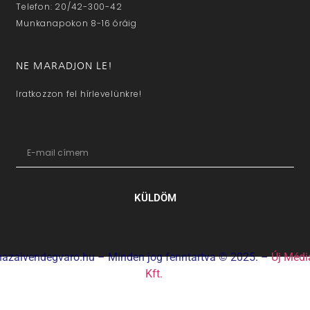
Telefon: 20/42-300-42
Munkanapokon 8-16 óráig
NE MARADJON LE!
Iratkozzon fel hírlevelünkre!
KÜLDÖM
hazaivendegvaro.hu – Minden jog fenntartva © 2025. –
Új Médi
Kft.