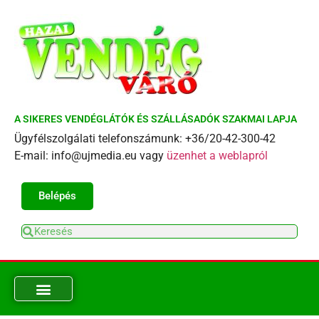
A SIKERES VENDÉGLÁTÓK ÉS SZÁLLÁSADÓK SZAKMAI LAPJA
Ügyfélszolgálati telefonszámunk: +36/20-42-300-42
E-mail: info@ujmedia.eu vagy
üzenhet a weblapról
Belépés