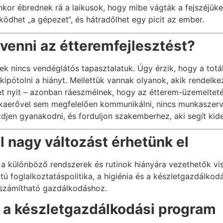
enkor ébrednek rá a laikusok, hogy mibe vágták a fejszéjüke
ködhet „a gépezet“, és hátradőlhet egy picit az ember.
venni az étteremfejlesztést?
ek nincs vendéglátós tapasztalatuk. Úgy érzik, hogy a totá
 kipótolni a hiányt. Mellettük vannak olyanok, akik rendelk
rmet nyit – azonban ráeszmélnek, hogy az étterem-üzemelte
kaerővel sem megfelelően kommunikálni, nincs munkaszervez
zdjen gyanakodni, és forduljon szakemberhez, aki segít kide
l nagy változást érhetünk el
a különböző rendszerek és rutinok hiányára vezethetők viss
foglalkoztatáspolitika, a higiénia és a készletgazdálkodás
iszámítható gazdálkodáshoz.
: a készletgazdálkodási program