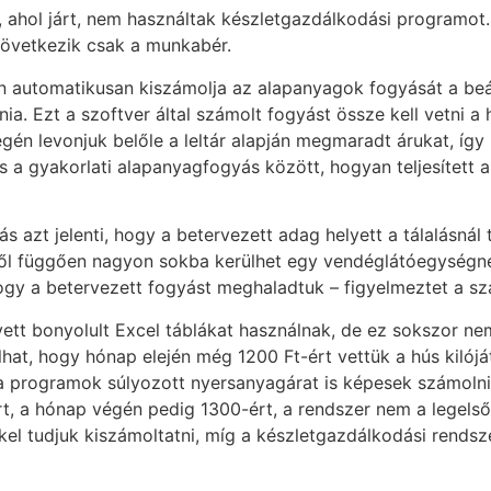
, ahol járt, nem használtak készletgazdálkodási programot
következik csak a munkabér.
án automatikusan kiszámolja az alapanyagok fogyását a beál
. Ezt a szoftver által számolt fogyást össze kell vetni a ha
én levonjuk belőle a leltár alapján megmaradt árukat, így 
és a gyakorlati alapanyagfogyás között, hogyan teljesített
alás azt jelenti, hogy a betervezett adag helyett a tálalásná
től függően nagyon sokba kerülhet egy vendéglátóegységnél.
hogy a betervezett fogyást meghaladtuk – figyelmeztet a sz
ett bonyolult Excel táblákat használnak, de ez sokszor ne
dulhat, hogy hónap elején még 1200 Ft-ért vettük a hús kil
a programok súlyozott nyersanyagárat is képesek számoln
rt, a hónap végén pedig 1300-ért, a rendszer nem a legelső
kel tudjuk kiszámoltatni, míg a készletgazdálkodási rendsz