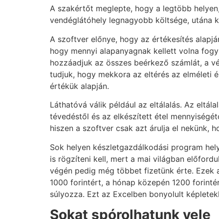
A szakértőt meglepte, hogy a legtöbb helyen
vendéglátóhely legnagyobb költsége, utána 
A szoftver előnye, hogy az értékesítés alapj
hogy mennyi alapanyagnak kellett volna fogynia
hozzáadjuk az összes beérkező számlát, a vég
tudjuk, hogy mekkora az eltérés az elméleti 
értékük alapján.
Láthatóvá válik például az eltálalás. Az eltál
tévedéstől és az elkészített étel mennyiségé
hiszen a szoftver csak azt árulja el nekünk, 
Sok helyen készletgazdálkodási program hely
is rögzíteni kell, mert a mai világban előfor
végén pedig még többet fizetünk érte. Ezek 
1000 forintért, a hónap közepén 1200 forinté
súlyozza. Ezt az Excelben bonyolult képletek
Sokat spórolhatunk vele