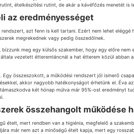
tint, ételkészítési rutint, de akár a kávéfőzés menetét is l
eli az eredményességet
rendszert, azt fenn is kell tartani. Ezért nem lehet elégg
endszerek megrekednek vagy pedig összedőlnek.
s, bízzunk meg egy külsős szakember, hogy egy előre nem
 általa vezetett étteremláncnál a hat étterem közül abban a 
. Egy összeszokott, a működési rendszert jól ismerő csapat
tésekkel, akkor nagyobb hatékonyságot érhetünk el. Éva az
 támaszkodva két hónap múlva már 95%-ost eredményt tudt
i.
szerek összehangolt működése 
ű ételt, mert rendben van a higiénia, megfelelő a szakembe
djára már nem azt a minőségű ételt kapja, mert egy rossz