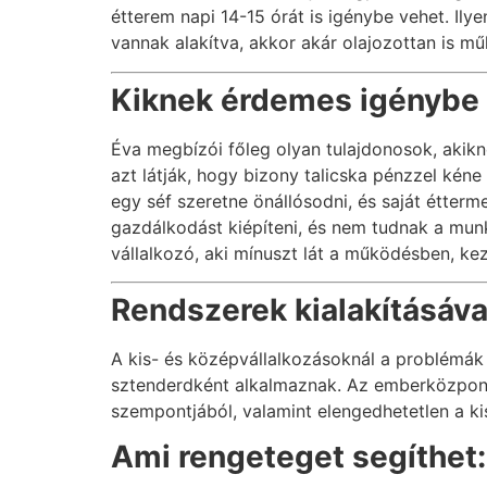
étterem napi 14-15 órát is igénybe vehet. Ily
vannak alakítva, akkor akár olajozottan is mű
Kiknek érdemes igénybe 
Éva megbízói főleg olyan tulajdonosok, akikn
azt látják, hogy bizony talicska pénzzel kéne
egy séf szeretne önállósodni, és saját étte
gazdálkodást kiépíteni, és nem tudnak a mun
vállalkozó, aki mínuszt lát a működésben, ke
Rendszerek kialakításáva
A kis- és középvállalkozásoknál a problémák 
sztenderdként alkalmaznak. Az emberközpontú 
szempontjából, valamint elengedhetetlen a k
Ami rengeteget segíthet