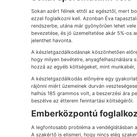
Sokan azért félnek ettől az egésztől, mert bon
ezzel foglalkozni kell. Azonban Éva tapasztal
rendszerbe, utána már gyönyörűen lehet vele
bevezetése, és jó üzemeltetése akár 5%-os any
jelenthet havonta.
A készletgazdálkodásnak köszönhetően előre
hogy milyen bevételre, anyagfelhasználásra s
hozzá az egyéb költségeket, mint munkabér, üz
A készletgazdálkodás előnyére egy gyakorlati
rájönni miért üzemelnek durván veszteségesen
halhús 185 grammos volt, a beszerzési ára p
beszélve az étterem fenntartási költségéről.
Emberközpontú foglalkoz
A legfontosabb probléma a vendéglátásban a
A szakértő is elismeri, hogy nincs elég szak