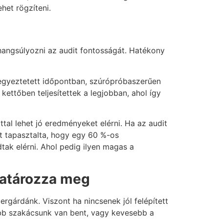
ehet rögzíteni.
é hangsúlyozni az audit fontosságát. Hatékony
 egyeztetett időpontban, szúrópróbaszerűen
kettőben teljesítettek a legjobban, ahol így
tal lehet jó eredményeket elérni. Ha az audit
t tapasztalta, hogy egy 60 %-os
ak elérni. Ahol pedig ilyen magas a
határozza meg
rgárdánk. Viszont ha nincsenek jól felépített
abb szakácsunk van bent, vagy kevesebb a