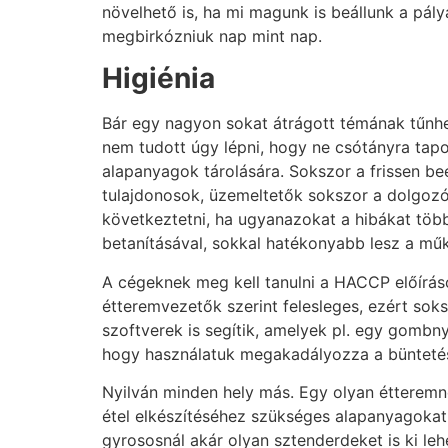
növelhető is, ha mi magunk is beállunk a pály
megbirkózniuk nap mint nap.
Higiénia
Bár egy nagyon sokat átrágott témának tűnhet
nem tudott úgy lépni, hogy ne csótányra tapo
alapanyagok tárolására. Sokszor a frissen beé
tulajdonosok, üzemeltetők sokszor a dolgozókr
következtetni, ha ugyanazokat a hibákat több 
betanításával, sokkal hatékonyabb lesz a mű
A cégeknek meg kell tanulni a HACCP előíráso
étteremvezetők szerint felesleges, ezért so
szoftverek is segítik, amelyek pl. egy gombn
hogy használatuk megakadályozza a bünteté
Nyilván minden hely más. Egy olyan étteremné
étel elkészítéséhez szükséges alapanyagokat 
gyrososnál akár olyan sztenderdeket is ki leh