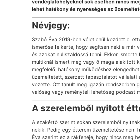
vendéglátóhelyeknél sok esetben nincs meg 
lehet hatékony és nyereséges az üzemeltet
Névjegy:
Szabó Éva 2019-ben véletlenül kezdett el étte
ismerőse felkérte, hogy segítsen neki a már
és azokat nullszaldóssá tenni. Ekkor ismerte
multiknál ismert meg vagy ő maga alakított k
megfelelő, hatékony működéshez elengedhete
üzemeltetett, szerzett tapasztalatot vállalat
vezette. Ott tanult meg igazán rendszerben 
valóság vagy reményteli lehetőség podcast 
A szerelemből nyitott ét
A szakértő szerint sokan szerelemből nyitnak 
nekik. Pedig egy étterem üzemeltetése nem ha
Éva szerint ez a rákfenéje, hogy nincs meg b