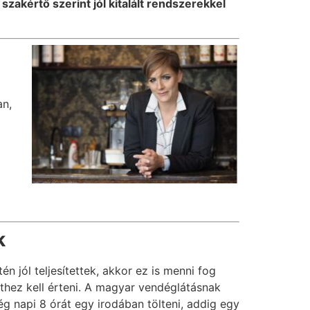
akértő szerint jól kitalált rendszerekkel
an,
k
n jól teljesítettek, akkor ez is menni fog
thez kell érteni. A magyar vendéglátásnak
g napi 8 órát egy irodában tölteni, addig egy