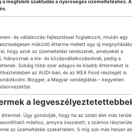
a megfelelő szaktudás a nyereséges üzemeltetéshez. A sz
és.
rem- és vállalkozás-fejlesztéssel foglalkozni, miután egy
 veszteségesen működő étterme mellett egy új megnyitásáb
 fel, hogy azok az üzemeltetési rendszerek, amelyeket a
i, hiányoznak a kis- és középvállalkozásoknál, pedig a
tlenek. Sokáig több ezer adagos és kisebb éttermeket is
i étkeztetésben az AUDI-ban, és az IKEA Food részlegét is
gondolkodni. Blogger, a Magyar vendéglátás – kegyetlen
műsorvezetője.
termek a legveszélyeztetettebbe
éttermet. Úgy gondolják, hogy ha az üzleti élet más területé
sonlítható máshoz, annyira összetett, s számos részterüle
enne az üzemeltetési szakértelem. S míg sok más helyen elé