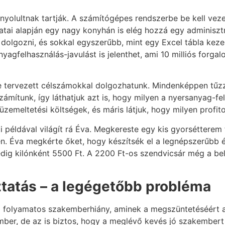
yolultnak tartják. A számítógépes rendszerbe be kell vezetni 
atai alapján egy nagy konyhán is elég hozzá egy adminisztrá
 dolgozni, és sokkal egyszerűbb, mint egy Excel tábla kez
agfelhasználás-javulást is jelenthet, ami 10 milliós forgal
 tervezett célszámokkal dolgozhatunk. Mindenképpen tűzzü
zámítunk, így láthatjuk azt is, hogy milyen a nyersanyag-f
emeltetési költségek, és máris látjuk, hogy milyen profito
 példával világít rá Éva. Megkereste egy kis gyorsétterem 
. Éva megkérte őket, hogy készítsék el a legnépszerűbb ét
edig kilónként 5500 Ft. A 2200 Ft-os szendvicsár még a be
tatás – a legégetőbb probléma
 folyamatos szakemberhiány, aminek a megszüntetéséért a 
ember, de az is biztos, hogy a meglévő kevés jó szakember