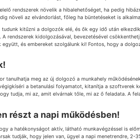
felelő rendszerek növelik a hibalehetőséget, ha pedig hibá
dig növeli az elvándorlást, főleg ha büntetéseket is alkalm
dunk kitűzni a dolgozók elé, és ők egy idő után elkezdik vá
. A rendszerek kidolgozásával, bevezetésével csökkenthet
 együtt, és embereket szolgálunk ki! Fontos, hogy a dolgo
k!
kor tanulhatja meg az új dolgozó a munkahely működésének 
végigkíséri a betanulási folyamatot, kitanítja a szoftverek k
 hogy tudja, mi az, amit elvárnak tőle, mi az ő feladata. A
yen részt a napi működésben!
hogy a hatékonyságot aktív, látható munkavégzéssel is elő
ak tudják, hogy jelen van, ügyel a napi menetrendre, 2-3%