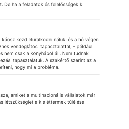
t. De ha a feladatok és felelősségek ki
l káosz kezd eluralkodni náluk, és a hó végén
eznek vendéglátós tapasztalattal, – például
tés nem csak a konyhából áll. Nem tudnak
ési tapasztalatuk. A szakértő szerint az a
ríteni, hogy mi a probléma.
za, amiket a multinacionális vállalatok már
 létszükséglet a kis éttermek túlélése