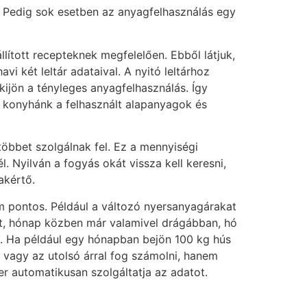
. Pedig sok esetben az anyagfelhasználás egy
lított recepteknek megfelelően. Ebből látjuk,
vi két leltár adataival. A nyitó leltárhoz
kijön a tényleges anyagfelhasználás. Így
 a konyhánk a felhasznált alapanyagok és
l többet szolgálnak fel. Ez a mennyiségi
 Nyilván a fogyás okát vissza kell keresni,
akértő.
m pontos. Például a változó nyersanyagárakat
óját, hónap közben már valamivel drágábban, hó
i. Ha például egy hónapban bejön 100 kg hús
 vagy az utolsó árral fog számolni, hanem
er automatikusan szolgáltatja az adatot.