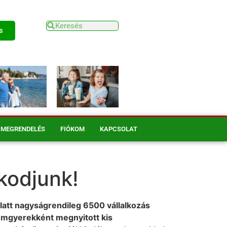
s
MEGRENDELÉS
FIÓKOM
KAPCSOLAT
kodjunk!
alatt nagyságrendileg 6500 vállalkozás
lemgyerekként megnyitott kis