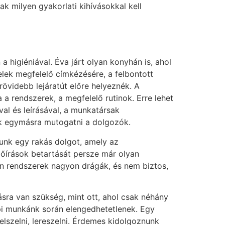
k milyen gyakorlati kihívásokkal kell
higiéniával. Éva járt olyan konyhán is, ahol
lek megfelelő címkézésére, a felbontott
rövidebb lejáratút előre helyeznék. A
 a rendszerek, a megfelelő rutinok. Erre lehet
val és leírásával, a munkatársak
nak egymásra mutogatni a dolgozók.
tunk egy rakás dolgot, amely az
őírások betartását persze már olyan
rn rendszerek nagyon drágák, és nem biztos,
sra van szükség, mint ott, ahol csak néhány
api munkánk során elengedhetetlenek. Egy
elszelni, lereszelni. Érdemes kidolgoznunk