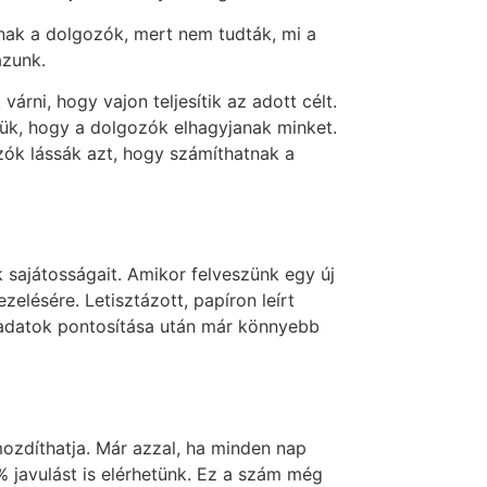
znak a dolgozók, mert nem tudták, mi a
azunk.
rni, hogy vajon teljesítik az adott célt.
jük, hogy a dolgozók elhagyjanak minket.
zók lássák azt, hogy számíthatnak a
sajátosságait. Amikor felveszünk egy új
ezelésére. Letisztázott, papíron leírt
 feladatok pontosítása után már könnyebb
mozdíthatja. Már azzal, ha minden nap
 javulást is elérhetünk. Ez a szám még