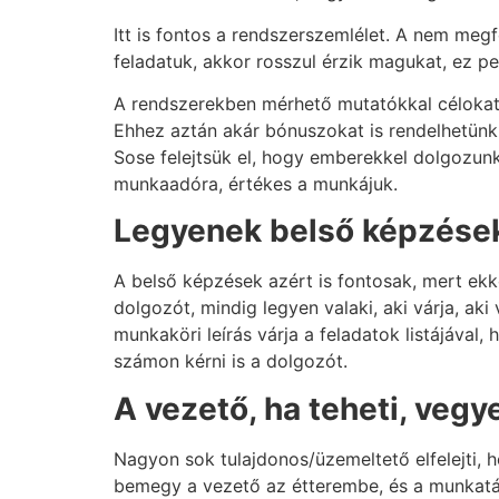
Itt is fontos a rendszerszemlélet. A nem meg
feladatuk, akkor rosszul érzik magukat, ez pe
A rendszerekben mérhető mutatókkal célokat tu
Ehhez aztán akár bónuszokat is rendelhetünk
Sose felejtsük el, hogy emberekkel dolgozunk
munkaadóra, értékes a munkájuk.
Legyenek belső képzése
A belső képzések azért is fontosak, mert ek
dolgozót, mindig legyen valaki, aki várja, aki 
munkaköri leírás várja a feladatok listájával,
számon kérni is a dolgozót.
A vezető, ha teheti, veg
Nagyon sok tulajdonos/üzemeltető elfelejti, 
bemegy a vezető az étterembe, és a munkatárs