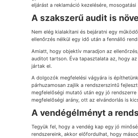
eljárást a reklamáció kezelésére, mosogatási ru
A szakszerű audit is növ
Nem elég kialakítani és bejáratni egy működő 
ellenőrzés nélkül egy idő után a fennálló r
Amiatt, hogy objektív maradjon az ellenőrzé
auditot tartson. Éva tapasztalata az, hogy az
jártak el.
A dolgozók megfelelési vágyára is építhetünk
párhuzamosan zajlik a rendszerszintű fejlesz
megfelelőségi mutató után egy jó rendszerre
megfelelőségi arány, ott az elvándorlás is kics
A vendégélményt a rend
Tegyük fel, hogy a vendég kap egy jó minőség
rendszereink, akkor előfordulhat, hogy máso