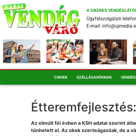
A SIKERES VENDÉGLÁTÓ
Ügyfélszolgálati tele
E-mail: info@ujmedia.
CIKKEK
SZÁLLÁSADÓKNAK
VENDÉG
Étteremfejlesztés
Az elmúlt fél évben a KSH adatai szerint át
tűnhetett el. Az okok szerteágazóak, de a v