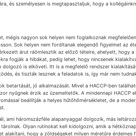
ára, és személyesen is megtapasztaljuk, hogy a kollégáinkna
, mégis nagyon sok helyen nem foglalkoznak megfelelően a 
sson. Sok helyen nem fordítanak elegendő figyelmet az éte
rkezett árut ráömlesztik az előző tételre, ahelyett, hogy a 
a fogják a hibákat, pedig lehet, hogy nincsenek kialakítva
dolgozó is elköveti. Itt is a megfelelő rendszer kialakításá
ködés, és tiszták lesznek a feladatok is, így már nem tud
k betartását, jó alkalmazását. Mivel a HACCP-ben találha
kszor nyűgnek érzik az üzemeltetők. A mindennapi HACCP el
yomással beállítják a helyes hűtőhőmérsékletet, de a mode
st.
l, ami háromszázféle alapanyaggal dolgozik, más leltározá
tárolnak. Olyan rutinokat kell kidolgozni, amik a hétközn
et alakítani, hogy a zöldségeket milyen méretűre érdemes f