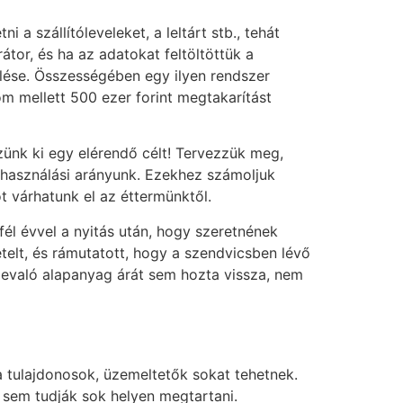
a szállítóleveleket, a leltárt stb., tehát
tor, és ha az adatokat feltöltöttük a
elése. Összességében egy ilyen rendszer
om mellett 500 ezer forint megtakarítást
nk ki egy elérendő célt! Tervezzük meg,
elhasználási arányunk. Ezekhez számoljuk
t várhatunk el az éttermünktől.
fél évvel a nyitás után, hogy szeretnének
elt, és rámutatott, hogy a szendvicsben lévő
levaló alapanyag árát sem hozta vissza, nem
tulajdonosok, üzemeltetők sokat tehetnek.
t sem tudják sok helyen megtartani.