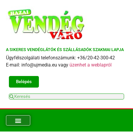
A SIKERES VENDÉGLÁTÓK ÉS SZÁLLÁSADÓK SZAKMAI LAPJA
Ügyfélszolgálati telefonszámunk: +36/20-42-300-42
E-mail: info@ujmedia.eu vagy
üzenhet a weblapról
Belépés