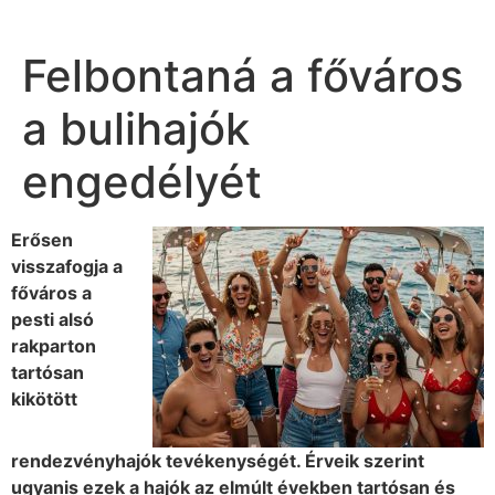
Felbontaná a főváros
a bulihajók
engedélyét
Erősen
visszafogja a
főváros a
pesti alsó
rakparton
tartósan
kikötött
rendezvényhajók tevékenységét. Érveik szerint
ugyanis ezek a hajók az elmúlt években tartósan és