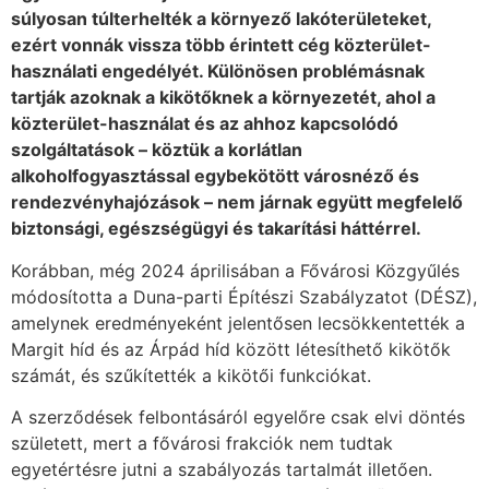
súlyosan túlterhelték a környező lakóterületeket,
ezért vonnák vissza több érintett cég közterület-
használati engedélyét. Különösen problémásnak
tartják azoknak a kikötőknek a környezetét, ahol a
közterület-használat és az ahhoz kapcsolódó
szolgáltatások – köztük a korlátlan
alkoholfogyasztással egybekötött városnéző és
rendezvényhajózások – nem járnak együtt megfelelő
biztonsági, egészségügyi és takarítási háttérrel.
Korábban, még 2024 áprilisában a Fővárosi Közgyűlés
módosította a Duna-parti Építészi Szabályzatot (DÉSZ),
amelynek eredményeként jelentősen lecsökkentették a
Margit híd és az Árpád híd között létesíthető kikötők
számát, és szűkítették a kikötői funkciókat.
A szerződések felbontásáról egyelőre csak elvi döntés
született, mert a fővárosi frakciók nem tudtak
egyetértésre jutni a szabályozás tartalmát illetően.