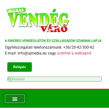
A SIKERES VENDÉGLÁTÓK ÉS SZÁLLÁSADÓK SZAKMAI LAPJA
Ügyfélszolgálati telefonszámunk: +36/20-42-300-42
E-mail: info@ujmedia.eu vagy
üzenhet a weblapról
Belépés