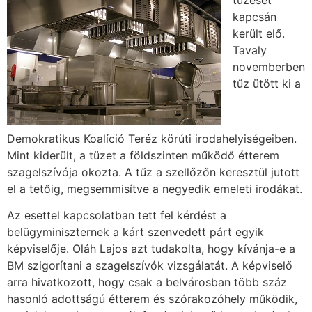
kapcsán
került elő.
Tavaly
novemberben
tűz ütött ki a
Demokratikus Koalíció Teréz körúti irodahelyiségeiben.
Mint kiderült, a tüzet a földszinten működő étterem
szagelszívója okozta. A tűz a szellőzőn keresztül jutott
el a tetőig, megsemmisítve a negyedik emeleti irodákat.
Az esettel kapcsolatban tett fel kérdést a
belügyminiszternek a kárt szenvedett párt egyik
képviselője. Oláh Lajos azt tudakolta, hogy kívánja-e a
BM szigorítani a szagelszívók vizsgálatát. A képviselő
arra hivatkozott, hogy csak a belvárosban több száz
hasonló adottságú étterem és szórakozóhely működik,