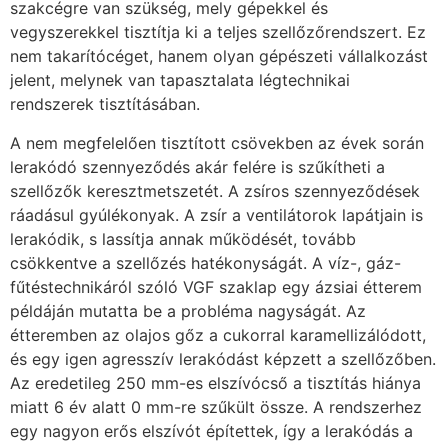
szakcégre van szükség, mely gépekkel és
vegyszerekkel tisztítja ki a teljes szellőzőrendszert. Ez
nem takarítócéget, hanem olyan gépészeti vállalkozást
jelent, melynek van tapasztalata légtechnikai
rendszerek tisztításában.
A nem megfelelően tisztított csövekben az évek során
lerakódó szennyeződés akár felére is szűkítheti a
szellőzők keresztmetszetét. A zsíros szennyeződések
ráadásul gyúlékonyak. A zsír a ventilátorok lapátjain is
lerakódik, s lassítja annak működését, tovább
csökkentve a szellőzés hatékonyságát. A víz-, gáz-
fűtéstechnikáról szóló VGF szaklap egy ázsiai étterem
példáján mutatta be a probléma nagyságát. Az
étteremben az olajos gőz a cukorral karamellizálódott,
és egy igen agresszív lerakódást képzett a szellőzőben.
Az eredetileg 250 mm-es elszívócső a tisztítás hiánya
miatt 6 év alatt 0 mm-re szűkült össze. A rendszerhez
egy nagyon erős elszívót építettek, így a lerakódás a