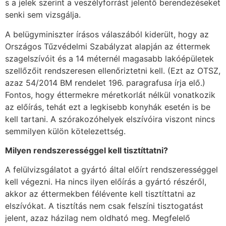
s a jelek szerint a veszélyforrást jelentő berendezéseket
senki sem vizsgálja.
A belügyminiszter írásos válaszából kiderült, hogy az
Országos Tűzvédelmi Szabályzat alapján az éttermek
szagelszívóit és a 14 méternél magasabb lakóépületek
szellőzőit rendszeresen ellenőriztetni kell. (Ezt az OTSZ,
azaz 54/2014 BM rendelet 196. paragrafusa írja elő.)
Fontos, hogy éttermekre méretkorlát nélkül vonatkozik
az előírás, tehát ezt a legkisebb konyhák esetén is be
kell tartani. A szórakozóhelyek elszívóira viszont nincs
semmilyen külön kötelezettség.
Milyen rendszerességgel kell tisztíttatni?
A felülvizsgálatot a gyártó által előírt rendszerességgel
kell végezni. Ha nincs ilyen előírás a gyártó részéről,
akkor az éttermekben félévente kell tisztíttatni az
elszívókat. A tisztítás nem csak felszíni tisztogatást
jelent, azaz házilag nem oldható meg. Megfelelő