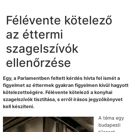
Félévente kötelező
az éttermi
szagelszívók
ellenőrzése
Egy, a Parlamentben feltett kérdés hívta fel ismét a
figyelmet az éttermek gyakran figyelmen kívül hagyott
kötelezettségére. Félévente kötelező a konyhai
szagelszívók tisztítása, s erről írásos jegyzőkönyvet
kell készíteni.
A téma egy
budapesti
tűzeset