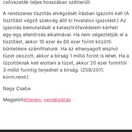
csővezeték teljes hosszában szétterült.
A rendszeres tisztítás elvégzését írásban igazolni kell (A
tisztítást végző szakcég állít ki hivatalos igazolást.) Az
igazolás bemutatását a katasztrófavédelem kérheti
egy-egy ellenőrzés alkalmával. Ha nem végeztetjük el a
tisztítást, akkor 10 ezer és 60 ezer forint közötti
büntetésre számíthatunk. Ha az elhanyagolt elszívó
tüzet okozott, akkor a bírság 1 millió forint is lehet. Ha a
tűzoltóknak kell eloltani a tüzet, akkor 20 ezer forinttól
3 millió forintig terjedhet a bírság. (259/2011.
korm.rend.)
Nagy Csaba
Megjelölt
étterem
,
vendéglátás