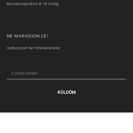
Munkanapokon 8-16 óráig
NE MARADJON LE!
Iratkozzon fel hírlevelünkre!
KÜLDÖM
hazaivendegvaro.hu – Minden jog fenntartva © 2025. –
Új Médi
Kft.