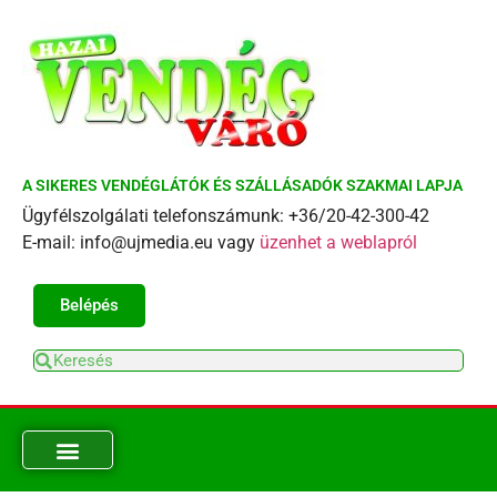
A SIKERES VENDÉGLÁTÓK ÉS SZÁLLÁSADÓK SZAKMAI LAPJA
Ügyfélszolgálati telefonszámunk: +36/20-42-300-42
E-mail: info@ujmedia.eu vagy
üzenhet a weblapról
Belépés