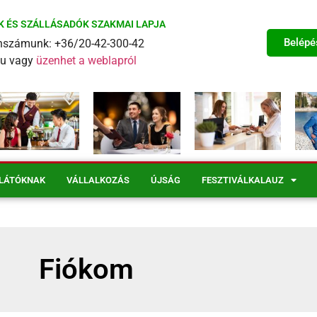
K ÉS SZÁLLÁSADÓK SZAKMAI LAPJA
Belépé
fonszámunk: +36/20-42-300-42
eu vagy
üzenhet a weblapról
LÁTÓKNAK
VÁLLALKOZÁS
ÚJSÁG
FESZTIVÁLKALAUZ
Fiókom