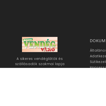
DOKUM
Általáno
Adatkeze
A sikeres vendéglátók és
Sütikeze
szállásadók szakmai lapja
Impress