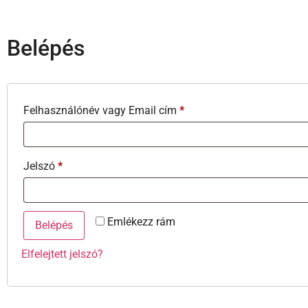
Belépés
Felhasználónév vagy Email cím
*
Jelszó
*
Emlékezz rám
Belépés
Elfelejtett jelszó?