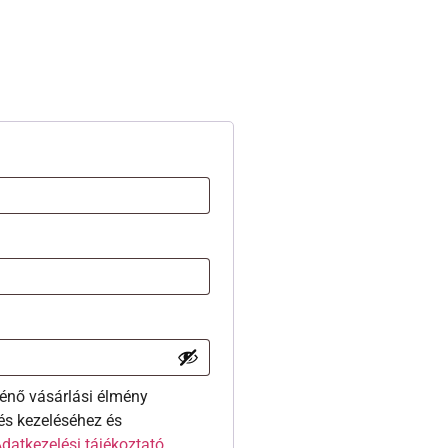
énő vásárlási élmény
és kezeléséhez és
datkezelési tájékoztató