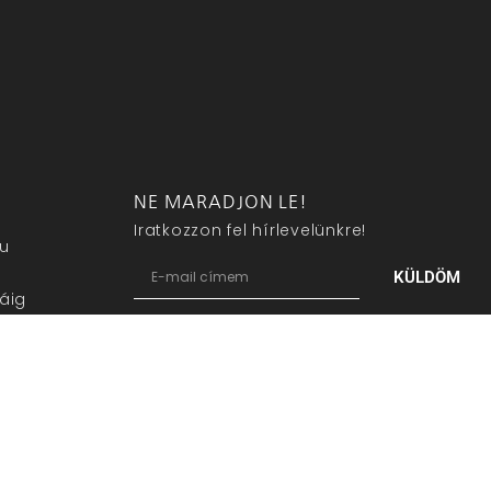
NE MARADJON LE!
Iratkozzon fel hírlevelünkre!
eu
KÜLDÖM
áig