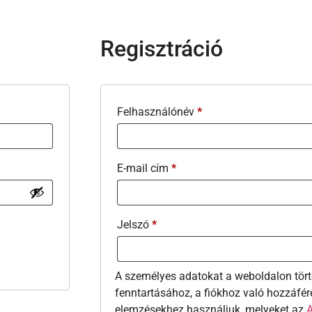
Regisztráció
Felhasználónév
*
E-mail cím
*
Jelszó
*
A személyes adatokat a weboldalon tört
fenntartásához, a fiókhoz való hozzáfér
elemzésekhez használjuk, melyeket az
A