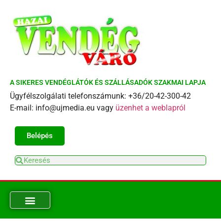
A SIKERES VENDÉGLÁTÓK ÉS SZÁLLÁSADÓK SZAKMAI LAPJA
Ügyfélszolgálati telefonszámunk: +36/20-42-300-42
E-mail: info@ujmedia.eu vagy
üzenhet a weblapról
Belépés