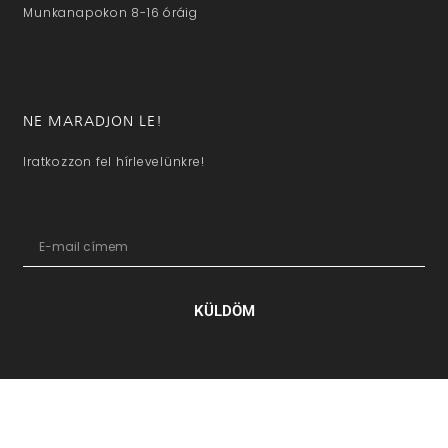
Munkanapokon 8-16 óráig
NE MARADJON LE!
Iratkozzon fel hírlevelünkre!
KÜLDÖM
hazaivendegvaro.hu – Minden jog fenntartva © 2025. –
Új Médi
Kft.