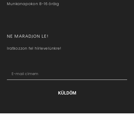
Munkanapokon 8-16 óráig
NE MARADJON LE!
Iratkozzon fel hírlevelünkre!
KÜLDÖM
hazaivendegvaro.hu – Minden jog fenntartva © 2025. –
Új Médi
Kft.