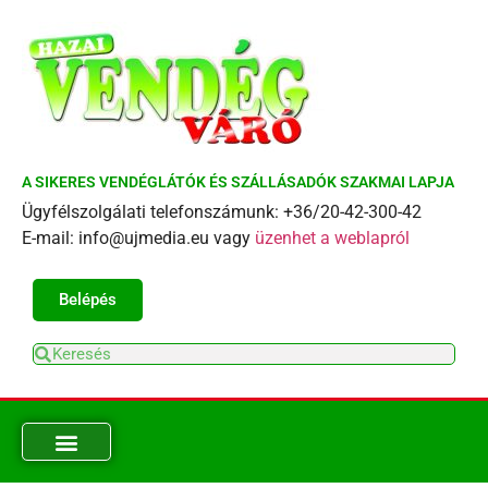
A SIKERES VENDÉGLÁTÓK ÉS SZÁLLÁSADÓK SZAKMAI LAPJA
Ügyfélszolgálati telefonszámunk: +36/20-42-300-42
E-mail: info@ujmedia.eu vagy
üzenhet a weblapról
Belépés