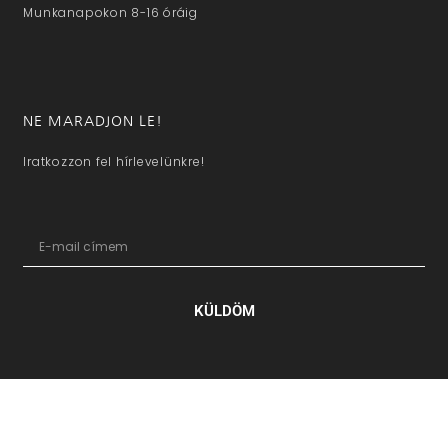
Munkanapokon 8-16 óráig
NE MARADJON LE!
Iratkozzon fel hírlevelünkre!
KÜLDÖM
hazaivendegvaro.hu – Minden jog fenntartva © 2025. –
Új Médi
Kft.