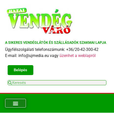
A SIKERES VENDÉGLÁTÓK ÉS SZÁLLÁSADÓK SZAKMAI LAPJA
Ügyfélszolgálati telefonszámunk: +36/20-42-300-42
E-mail: info@ujmedia.eu vagy
üzenhet a weblapról
Belépés