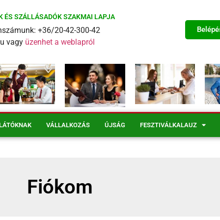
K ÉS SZÁLLÁSADÓK SZAKMAI LAPJA
Belépé
fonszámunk: +36/20-42-300-42
eu vagy
üzenhet a weblapról
LÁTÓKNAK
VÁLLALKOZÁS
ÚJSÁG
FESZTIVÁLKALAUZ
Fiókom