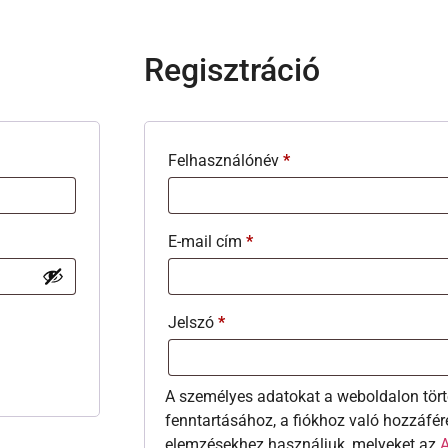
Regisztráció
Felhasználónév
*
E-mail cím
*
Jelszó
*
A személyes adatokat a weboldalon tört
fenntartásához, a fiókhoz való hozzáfér
elemzésekhez használjuk, melyeket az
A