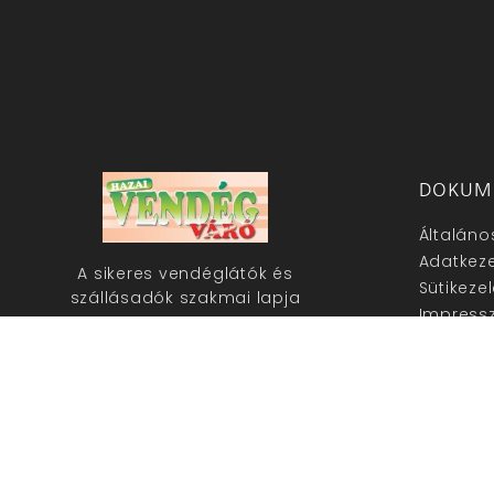
DOKUM
Általáno
Adatkeze
A sikeres vendéglátók és
Sütikeze
szállásadók szakmai lapja
Impress