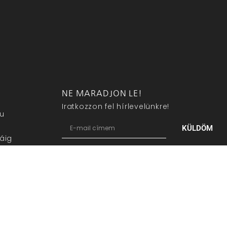
NE MARADJON LE!
Iratkozzon fel hírlevelünkre!
eu
KÜLDÖM
áig