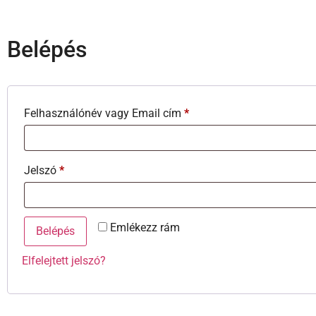
Belépés
Felhasználónév vagy Email cím
*
Jelszó
*
Emlékezz rám
Belépés
Elfelejtett jelszó?