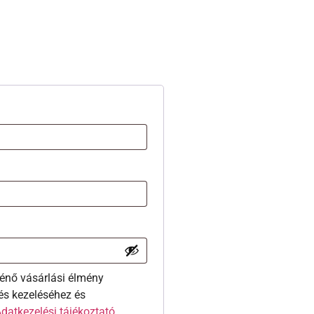
énő vásárlási élmény
és kezeléséhez és
datkezelési tájékoztató