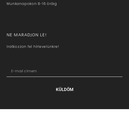
Munkanapokon 8-16 óráig
NE MARADJON LE!
Iratkozzon fel hírlevelünkre!
KÜLDÖM
hazaivendegvaro.hu – Minden jog fenntartva © 2025. –
Új Médi
Kft.