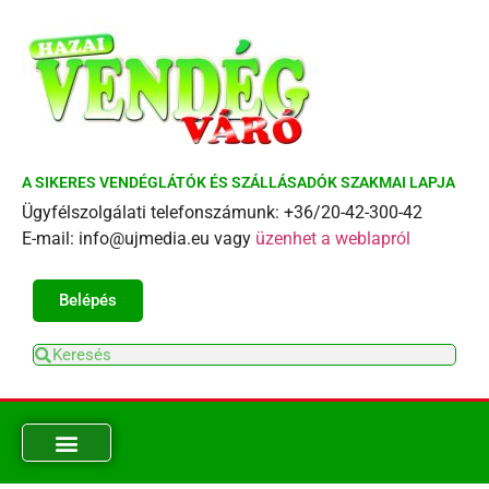
A SIKERES VENDÉGLÁTÓK ÉS SZÁLLÁSADÓK SZAKMAI LAPJA
Ügyfélszolgálati telefonszámunk: +36/20-42-300-42
E-mail: info@ujmedia.eu vagy
üzenhet a weblapról
Belépés