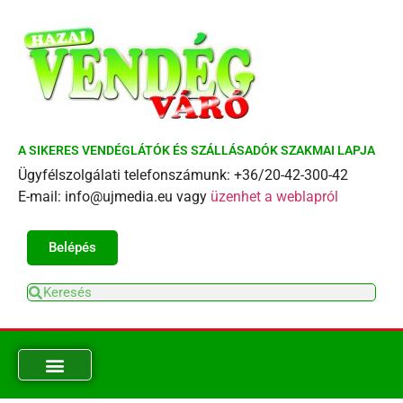
A SIKERES VENDÉGLÁTÓK ÉS SZÁLLÁSADÓK SZAKMAI LAPJA
Ügyfélszolgálati telefonszámunk: +36/20-42-300-42
E-mail: info@ujmedia.eu vagy
üzenhet a weblapról
Belépés