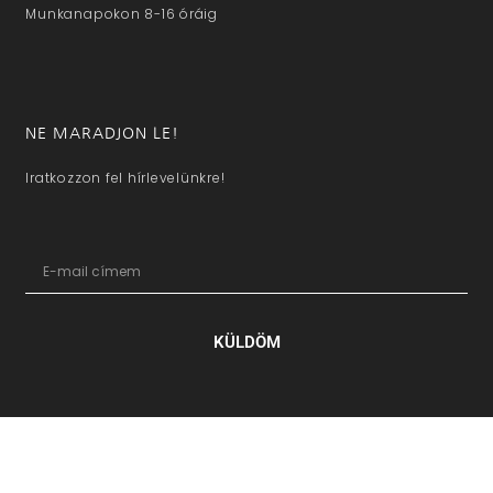
Munkanapokon 8-16 óráig
NE MARADJON LE!
Iratkozzon fel hírlevelünkre!
KÜLDÖM
hazaivendegvaro.hu – Minden jog fenntartva © 2025. –
Új Médi
Kft.