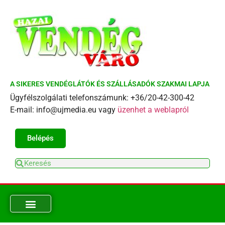
A SIKERES VENDÉGLÁTÓK ÉS SZÁLLÁSADÓK SZAKMAI LAPJA
Ügyfélszolgálati telefonszámunk: +36/20-42-300-42
E-mail: info@ujmedia.eu vagy
üzenhet a weblapról
Belépés