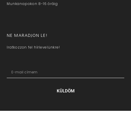
Munkanapokon 8-16 óráig
NE MARADJON LE!
Iratkozzon fel hírlevelünkre!
KÜLDÖM
hazaivendegvaro.hu – Minden jog fenntartva © 2025. –
Új Médi
Kft.