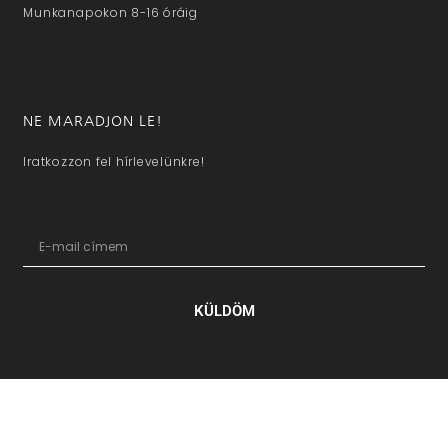
Munkanapokon 8-16 óráig
NE MARADJON LE!
Iratkozzon fel hírlevelünkre!
KÜLDÖM
hazaivendegvaro.hu – Minden jog fenntartva © 2025. –
Új Médi
Kft.