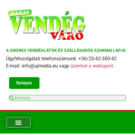
A SIKERES VENDÉGLÁTÓK ÉS SZÁLLÁSADÓK SZAKMAI LAPJA
Ügyfélszolgálati telefonszámunk: +36/20-42-300-42
E-mail: info@ujmedia.eu vagy
üzenhet a weblapról
Belépés