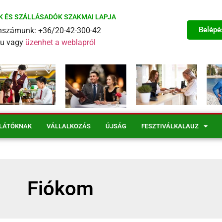
K ÉS SZÁLLÁSADÓK SZAKMAI LAPJA
Belépé
fonszámunk: +36/20-42-300-42
eu vagy
üzenhet a weblapról
LÁTÓKNAK
VÁLLALKOZÁS
ÚJSÁG
FESZTIVÁLKALAUZ
Fiókom