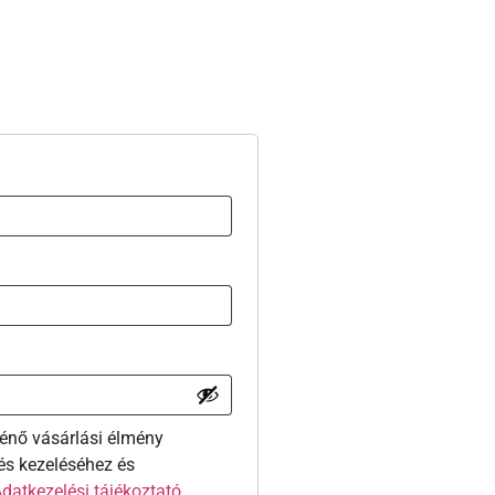
énő vásárlási élmény
és kezeléséhez és
datkezelési tájékoztató