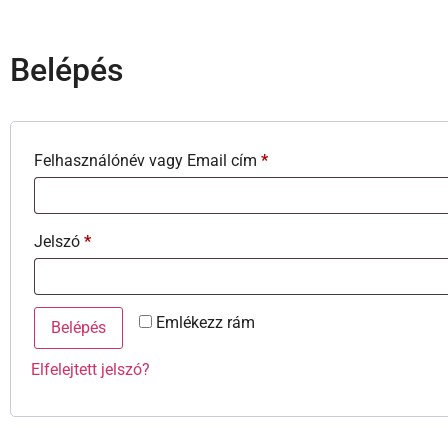
Belépés
Felhasználónév vagy Email cím
*
Jelszó
*
Emlékezz rám
Belépés
Elfelejtett jelszó?