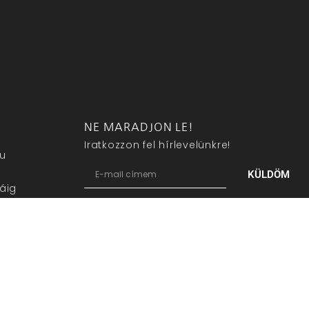
NE MARADJON LE!
Iratkozzon fel hírlevelünkre!
eu
KÜLDÖM
áig