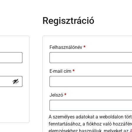
Regisztráció
Felhasználónév
*
E-mail cím
*
Jelszó
*
A személyes adatokat a weboldalon tört
fenntartásához, a fiókhoz való hozzáfér
elemzésekhez használjuk, melyeket az
A