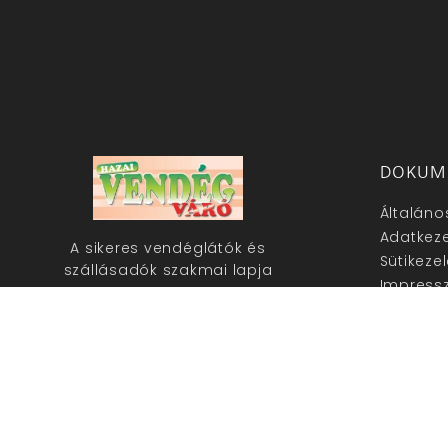
DOKUM
Általáno
Adatkeze
A sikeres vendéglátók és
Sütikeze
szállásadók szakmai lapja
Impress