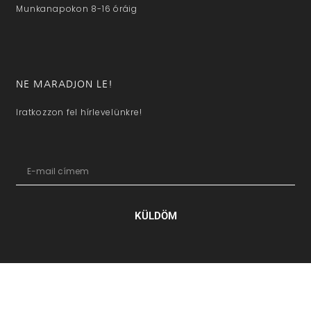
Munkanapokon 8-16 óráig
NE MARADJON LE!
Iratkozzon fel hírlevelünkre!
KÜLDÖM
hazaivendegvaro.hu – Minden jog fenntartva © 2025. –
Új Médi
Kft.