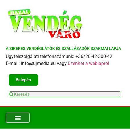
A SIKERES VENDÉGLÁTÓK ÉS SZÁLLÁSADÓK SZAKMAI LAPJA
Ügyfélszolgálati telefonszámunk: +36/20-42-300-42
E-mail: info@ujmedia.eu vagy
üzenhet a weblapról
Belépés