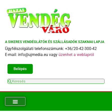
A SIKERES VENDÉGLÁTÓK ÉS SZÁLLÁSADÓK SZAKMAI LAPJA
Ügyfélszolgálati telefonszámunk: +36/20-42-300-42
E-mail: info@ujmedia.eu vagy
üzenhet a weblapról
Belépés