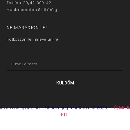
Telefon: 20/42-300-42
Munkanapokon 8-16 óráig
NE MARADJON LE!
Iratkozzon fel hírlevelünkre!
KÜLDÖM
hazaivendegvaro.hu – Minden jog fenntartva © 2025. –
Új Médi
Kft.