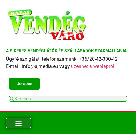
A SIKERES VENDÉGLÁTÓK ÉS SZÁLLÁSADÓK SZAKMAI LAPJA
Ügyfélszolgálati telefonszámunk: +36/20-42-300-42
E-mail: info@ujmedia.eu vagy
üzenhet a weblapról
Belépés