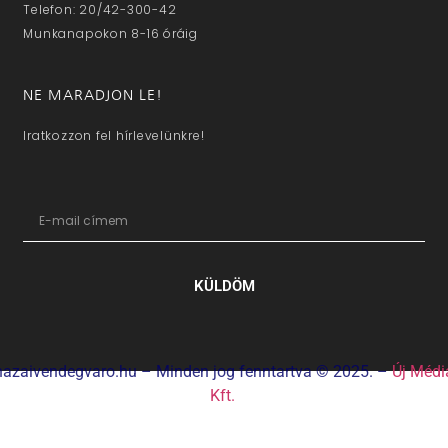
Telefon: 20/42-300-42
Munkanapokon 8-16 óráig
NE MARADJON LE!
Iratkozzon fel hírlevelünkre!
KÜLDÖM
hazaivendegvaro.hu – Minden jog fenntartva © 2025. –
Új Médi
Kft.