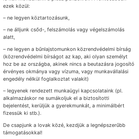
ezek közül:
– ne legyen köztartozásunk,
– ne álljunk csőd-, felszámolás vagy végelszámolás
alatt,
– ne legyen a bűnlajstomunkon közrendvédelmi bírság
(közrendvédelmi bírságot az kap, aki olyan személyt
hoz be az országba, akinek nincs a beutazásra jogosító
érvényes okmánya vagy vízuma, vagy munkavállalási
engedély nélkül foglalkoztat valakit)
– legyenek rendezett munkaügyi kapcsolataink (pl.
alkalmazáskor ne sumákoljuk el a biztosítotti
bejelentést, kerüljük a gyerekmunkát, a minimálbért
fizessük ki stb.).
De csapjunk a lovak közé, kezdjük a legnépszerűbb
támogatásokkal!