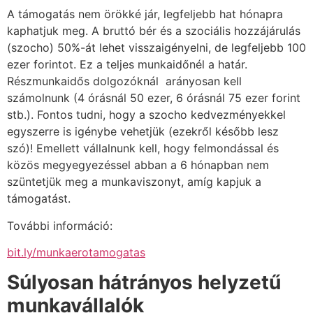
A támogatás nem örökké jár, legfeljebb hat hónapra
kaphatjuk meg. A bruttó bér és a szociális hozzájárulás
(szocho) 50%-át lehet visszaigényelni, de legfeljebb 100
ezer forintot. Ez a teljes munkaidőnél a határ.
Részmunkaidős dolgozóknál arányosan kell
számolnunk (4 órásnál 50 ezer, 6 órásnál 75 ezer forint
stb.). Fontos tudni, hogy a szocho kedvezményekkel
egyszerre is igénybe vehetjük (ezekről később lesz
szó)! Emellett vállalnunk kell, hogy felmondással és
közös megyegyezéssel abban a 6 hónapban nem
szüntetjük meg a munkaviszonyt, amíg kapjuk a
támogatást.
További információ:
bit.ly/munkaerotamogatas
Súlyosan hátrányos helyzetű
munkavállalók