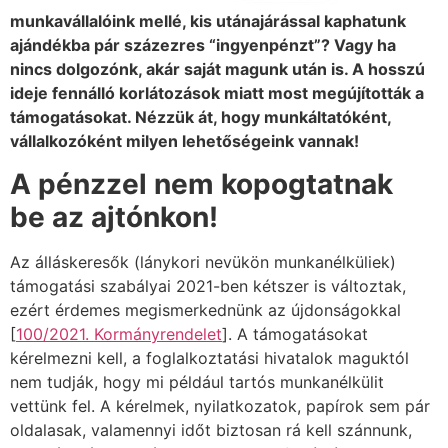
munkavállalóink mellé, kis utánajárással kaphatunk
ajándékba pár százezres “ingyenpénzt”? Vagy ha
nincs dolgozónk, akár saját magunk után is. A hosszú
ideje fennálló korlátozások miatt most megújították a
támogatásokat. Nézzük át, hogy munkáltatóként,
vállalkozóként milyen lehetőségeink vannak!
A pénzzel nem kopogtatnak
be
az ajtónkon!
Az álláskeresők (lánykori nevükön munkanélküliek)
támogatási szabályai 2021-ben kétszer is változtak,
ezért érdemes megismerkednünk az újdonságokkal
[
100/2021. Kormányrendelet
]. A támogatásokat
kérelmezni kell, a foglalkoztatási hivatalok maguktól
nem tudják, hogy mi például tartós munkanélkülit
vettünk fel. A kérelmek, nyilatkozatok, papírok sem pár
oldalasak, valamennyi időt biztosan rá kell szánnunk,