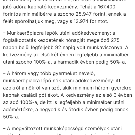
jutó adóra kapható kedvezmény. Tehát a 167.400
forintos minimálbérre a szocho 25.947 forint, ennek a
felét spórolhatjuk meg, vagyis 12.974 forintot.
– Munkaerőpiacra lépők utáni adókedvezmény: a
foglalkoztatás kezdetének hónapját megelőző 275
napon belül legfeljebb 92 napig volt munkaviszonya. A
kedvezmény az első két évben legfeljebb a minimálbér
utáni szocho 100%-a, a harmadik évben pedig 50%-a.
– A három vagy több gyermeket nevelő,
munkaerőpiacra lépő nők utáni adókedvezmény: itt
azokról a nőkről van szó, akik minimum három gyerekre
kapnak családi pótlékot. A kedvezmény az első 3 évben
az adó 100%-a, de itt is legfeljebb a minimálbér utáni
adómértékre, a negyedik és ötödik évben pedig ennek
50%-a.
– A megváltozott munkaképességű személyek utáni