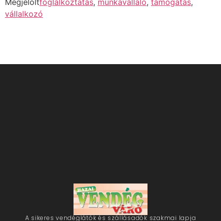
Megjelölt
foglalkoztatás
,
munkavállaló
,
támogatás
,
vállalkozó
A sikeres vendéglátók és szállásadók szakmai lapja