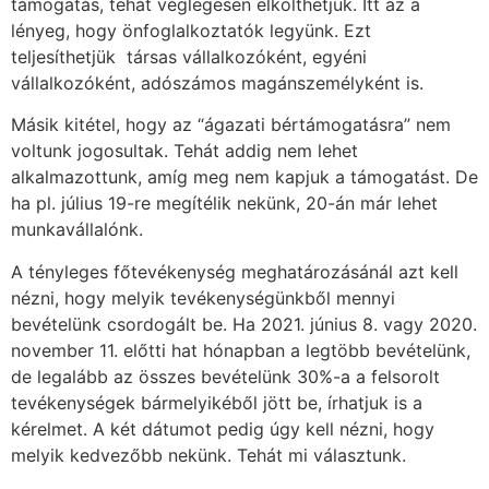
támogatás, tehát véglegesen elkölthetjük. Itt az a
lényeg, hogy önfoglalkoztatók legyünk. Ezt
teljesíthetjük társas vállalkozóként, egyéni
vállalkozóként, adószámos magánszemélyként is.
Másik kitétel, hogy az “ágazati bértámogatásra” nem
voltunk jogosultak. Tehát addig nem lehet
alkalmazottunk, amíg meg nem kapjuk a támogatást. De
ha pl. július 19-re megítélik nekünk, 20-án már lehet
munkavállalónk.
A tényleges főtevékenység meghatározásánál azt kell
nézni, hogy melyik tevékenységünkből mennyi
bevételünk csordogált be. Ha 2021. június 8. vagy 2020.
november 11. előtti hat hónapban a legtöbb bevételünk,
de legalább az összes bevételünk 30%-a a felsorolt
tevékenységek bármelyikéből jött be, írhatjuk is a
kérelmet. A két dátumot pedig úgy kell nézni, hogy
melyik kedvezőbb nekünk. Tehát mi választunk.