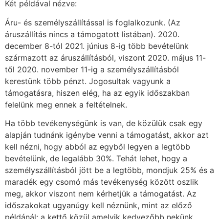
Két példával nézve:
Áru- és személyszállítással is foglalkozunk. (Az
áruszállítás nincs a támogatott listában). 2020.
december 8-tól 2021. június 8-ig több bevételünk
származott az áruszállításból, viszont 2020. május 11-
től 2020. november 11-ig a személyszállításból
kerestünk több pénzt. Jogosultak vagyunk a
támogatásra, hiszen elég, ha az egyik időszakban
felelünk meg ennek a feltételnek.
Ha több tevékenységünk is van, de közülük csak egy
alapján tudnánk igénybe venni a támogatást, akkor azt
kell nézni, hogy abból az egyből legyen a legtöbb
bevételünk, de legalább 30%. Tehát lehet, hogy a
személyszállításból jött be a legtöbb, mondjuk 25% és a
maradék egy csomó más tevékenység között oszlik
meg, akkor viszont nem kérhetjük a támogatást. Az
időszakokat ugyanúgy kell néznünk, mint az előző
példánál: a kettő közül amelyik kedvezőbb nekünk.