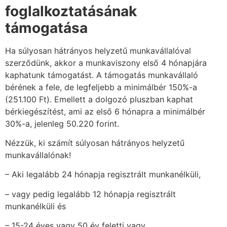
foglalkoztatásának
támogatása
Ha súlyosan hátrányos helyzetű munkavállalóval
szerződünk, akkor a munkaviszony első 4 hónapjára
kaphatunk támogatást. A támogatás munkavállaló
bérének a fele, de legfeljebb a minimálbér 150%-a
(251.100 Ft). Emellett a dolgozó pluszban kaphat
bérkiegészítést, ami az első 6 hónapra a minimálbér
30%-a, jelenleg 50.220 forint.
Nézzük, ki számít súlyosan hátrányos helyzetű
munkavállalónak!
– Aki legalább 24 hónapja regisztrált munkanélküli,
– vagy pedig legalább 12 hónapja regisztrált
munkanélküli és
– 15-24 éves vagy 50 év feletti vagy