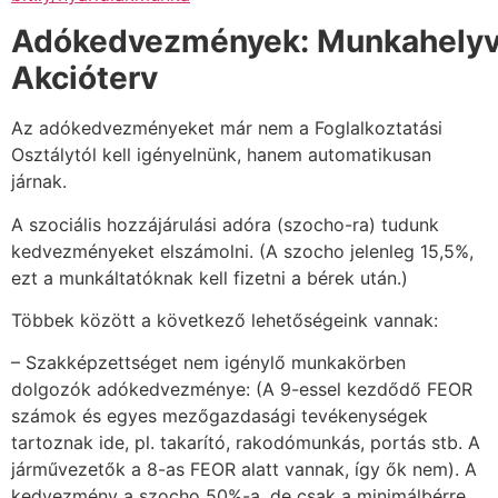
Adókedvezmények:
Munkahelyv
Akcióterv
Az adókedvezményeket már nem a Foglalkoztatási
Osztálytól kell igényelnünk, hanem automatikusan
járnak.
A szociális hozzájárulási adóra (szocho-ra) tudunk
kedvezményeket elszámolni. (A szocho jelenleg 15,5%,
ezt a munkáltatóknak kell fizetni a bérek után.)
Többek között a következő lehetőségeink vannak:
– Szakképzettséget nem igénylő munkakörben
dolgozók adókedvezménye: (A 9-essel kezdődő FEOR
számok és egyes mezőgazdasági tevékenységek
tartoznak ide, pl. takarító, rakodómunkás, portás stb. A
járművezetők a 8-as FEOR alatt vannak, így ők nem). A
kedvezmény a szocho 50%-a, de csak a minimálbérre