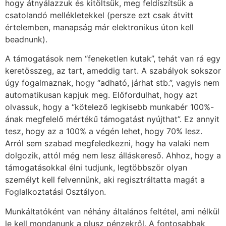
hogy átnyálazzuk és kitöltsük, meg feldíszítsük a
csatolandó mellékletekkel (persze ezt csak átvitt
értelemben, manapság már elektronikus úton kell
beadnunk).
A támogatások nem “feneketlen kutak”, tehát van rá egy
keretösszeg, az tart, ameddig tart. A szabályok sokszor
úgy fogalmaznak, hogy “adható, járhat stb.”, vagyis nem
automatikusan kapjuk meg. Előfordulhat, hogy azt
olvassuk, hogy a “kötelező legkisebb munkabér 100%-
ának megfelelő mértékű támogatást nyújthat”. Ez annyit
tesz, hogy az a 100% a végén lehet, hogy 70% lesz.
Arról sem szabad megfeledkezni, hogy ha valaki nem
dolgozik, attól még nem lesz álláskereső. Ahhoz, hogy a
támogatásokkal élni tudjunk, legtöbbször olyan
személyt kell felvennünk, aki regisztráltatta magát a
Foglalkoztatási Osztályon.
Munkáltatóként van néhány általános feltétel, ami nélkül
le kell mondanunk a plusz pénzekről. A fontosabbak