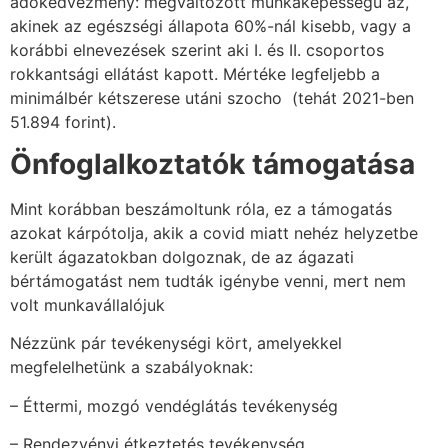
adókedvezmény: megváltozott munkaképességű az,
akinek az egészségi állapota 60%-nál kisebb, vagy a
korábbi elnevezések szerint aki I. és II. csoportos
rokkantsági ellátást kapott. Mértéke legfeljebb a
minimálbér kétszerese utáni szocho (tehát 2021-ben
51.894 forint).
Önfoglalkoztatók támogatása
Mint korábban beszámoltunk róla, ez a támogatás
azokat kárpótolja, akik a covid miatt nehéz helyzetbe
került ágazatokban dolgoznak, de az ágazati
bértámogatást nem tudták igénybe venni, mert nem
volt munkavállalójuk
Nézzünk pár tevékenységi kört, amelyekkel
megfelelhetünk a szabályoknak:
– Éttermi, mozgó vendéglátás tevékenység
– Rendezvényi étkeztetés tevékenység