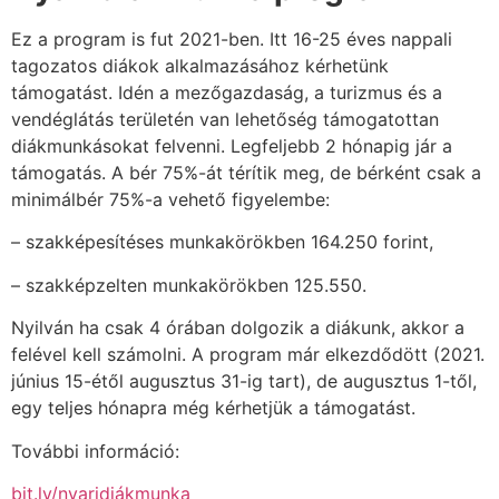
Ez a program is fut 2021-ben. Itt 16-25 éves nappali
tagozatos diákok alkalmazásához kérhetünk
támogatást. Idén a mezőgazdaság, a turizmus és a
vendéglátás területén van lehetőség támogatottan
diákmunkásokat felvenni. Legfeljebb 2 hónapig jár a
támogatás. A bér 75%-át térítik meg, de bérként csak a
minimálbér 75%-a vehető figyelembe:
– szakképesítéses munkakörökben 164.250 forint,
– szakképzelten munkakörökben 125.550.
Nyilván ha csak 4 órában dolgozik a diákunk, akkor a
felével kell számolni. A program már elkezdődött (2021.
június 15-étől augusztus 31-ig tart), de augusztus 1-től,
egy teljes hónapra még kérhetjük a támogatást.
További információ:
bit.ly/nyaridiákmunka