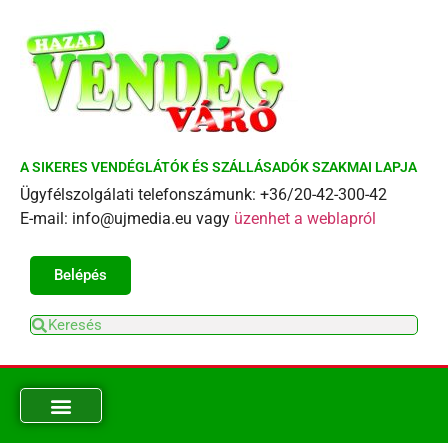
A SIKERES VENDÉGLÁTÓK ÉS SZÁLLÁSADÓK SZAKMAI LAPJA
Ügyfélszolgálati telefonszámunk: +36/20-42-300-42
E-mail: info@ujmedia.eu vagy
üzenhet a weblapról
Belépés