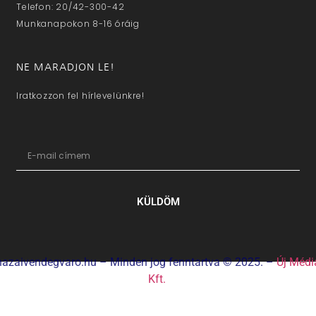
Telefon: 20/42-300-42
Munkanapokon 8-16 óráig
NE MARADJON LE!
Iratkozzon fel hírlevelünkre!
KÜLDÖM
hazaivendegvaro.hu – Minden jog fenntartva © 2025. –
Új Médi
Kft.