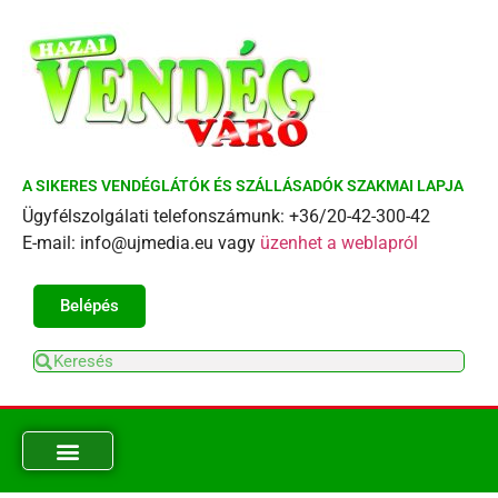
A SIKERES VENDÉGLÁTÓK ÉS SZÁLLÁSADÓK SZAKMAI LAPJA
Ügyfélszolgálati telefonszámunk: +36/20-42-300-42
E-mail: info@ujmedia.eu vagy
üzenhet a weblapról
Belépés