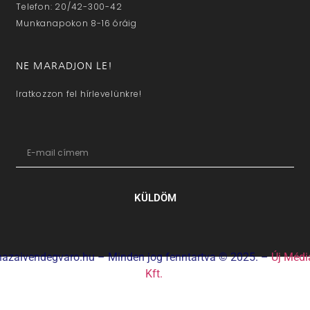
Telefon: 20/42-300-42
Munkanapokon 8-16 óráig
NE MARADJON LE!
Iratkozzon fel hírlevelünkre!
KÜLDÖM
hazaivendegvaro.hu – Minden jog fenntartva © 2025. –
Új Médi
Kft.