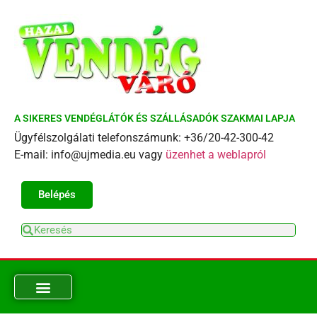
A SIKERES VENDÉGLÁTÓK ÉS SZÁLLÁSADÓK SZAKMAI LAPJA
Ügyfélszolgálati telefonszámunk: +36/20-42-300-42
E-mail: info@ujmedia.eu vagy
üzenhet a weblapról
Belépés