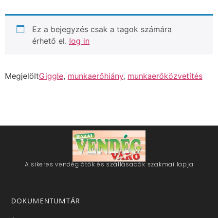
Ez a bejegyzés csak a tagok számára
érhető el.
log in
Megjelölt
Giggle
,
munkaerőhiány
,
munkaerőközvetítés
A sikeres vendéglátók és szállásadók szakmai lapja
DOKUMENTUMTÁR