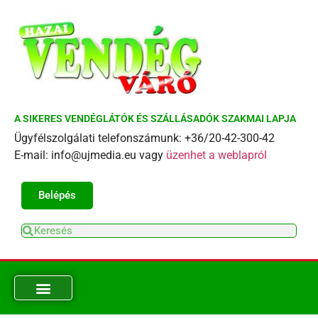
A SIKERES VENDÉGLÁTÓK ÉS SZÁLLÁSADÓK SZAKMAI LAPJA
Ügyfélszolgálati telefonszámunk: +36/20-42-300-42
E-mail: info@ujmedia.eu vagy
üzenhet a weblapról
Belépés