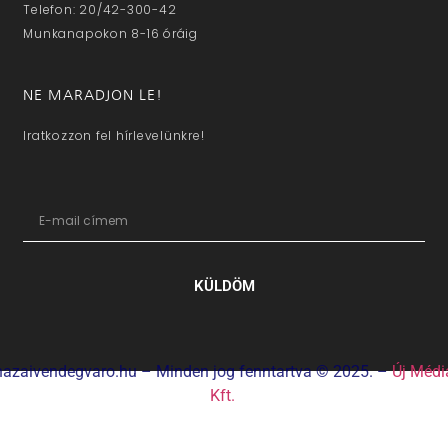
Telefon: 20/42-300-42
Munkanapokon 8-16 óráig
NE MARADJON LE!
Iratkozzon fel hírlevelünkre!
KÜLDÖM
hazaivendegvaro.hu – Minden jog fenntartva © 2025. –
Új Médi
Kft.