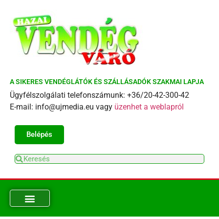
A SIKERES VENDÉGLÁTÓK ÉS SZÁLLÁSADÓK SZAKMAI LAPJA
Ügyfélszolgálati telefonszámunk: +36/20-42-300-42
E-mail: info@ujmedia.eu vagy
üzenhet a weblapról
Belépés