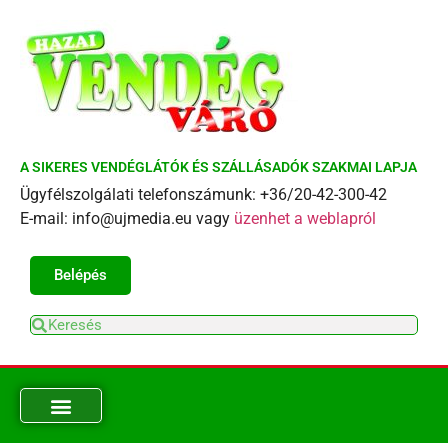
A SIKERES VENDÉGLÁTÓK ÉS SZÁLLÁSADÓK SZAKMAI LAPJA
Ügyfélszolgálati telefonszámunk: +36/20-42-300-42
E-mail: info@ujmedia.eu vagy
üzenhet a weblapról
Belépés