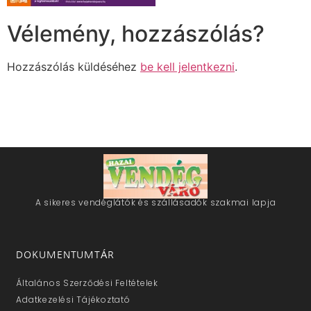
Vélemény, hozzászólás?
Hozzászólás küldéséhez
be kell jelentkezni
.
A sikeres vendéglátók és szállásadók szakmai lapja
DOKUMENTUMTÁR
Általános Szerződési Feltételek
Adatkezelési Tájékoztató