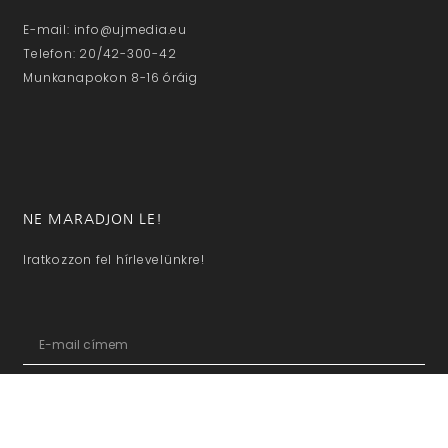
E-mail: info@ujmedia.eu
Telefon: 20/42-300-42
Munkanapokon 8-16 óráig
NE MARADJON LE!
Iratkozzon fel hírlevelünkre!
KÜLDÖM