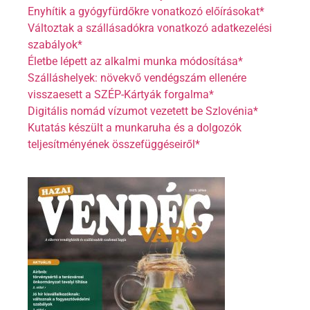
Enyhítik a gyógyfürdőkre vonatkozó előírásokat*
Változtak a szállásadókra vonatkozó adatkezelési
szabályok*
Életbe lépett az alkalmi munka módosítása*
Szálláshelyek: növekvő vendégszám ellenére
visszaesett a SZÉP-Kártyák forgalma*
Digitális nomád vízumot vezetett be Szlovénia*
Kutatás készült a munkaruha és a dolgozók
teljesítményének összefüggéseiről*