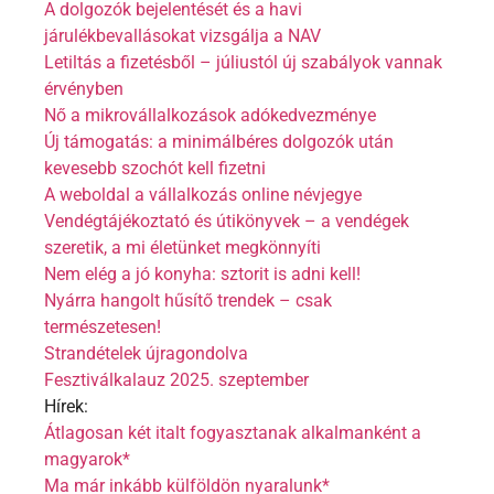
A dolgozók bejelentését és a havi
járulékbevallásokat vizsgálja a NAV
Letiltás a fizetésből – júliustól új szabályok vannak
érvényben
Nő a mikrovállalkozások adókedvezménye
Új támogatás: a minimálbéres dolgozók után
kevesebb szochót kell fizetni
A weboldal a vállalkozás online névjegye
Vendégtájékoztató és útikönyvek – a vendégek
szeretik, a mi életünket megkönnyíti
Nem elég a jó konyha: sztorit is adni kell!
Nyárra hangolt hűsítő trendek – csak
természetesen!
Strandételek újragondolva
Fesztiválkalauz 2025. szeptember
Hírek:
Átlagosan két italt fogyasztanak alkalmanként a
magyarok*
Ma már inkább külföldön nyaralunk*