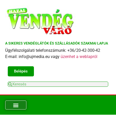
A SIKERES VENDÉGLÁTÓK ÉS SZÁLLÁSADÓK SZAKMAI LAPJA
Ügyfélszolgálati telefonszámunk: +36/20-42-300-42
E-mail: info@ujmedia.eu vagy
üzenhet a weblapról
Belépés