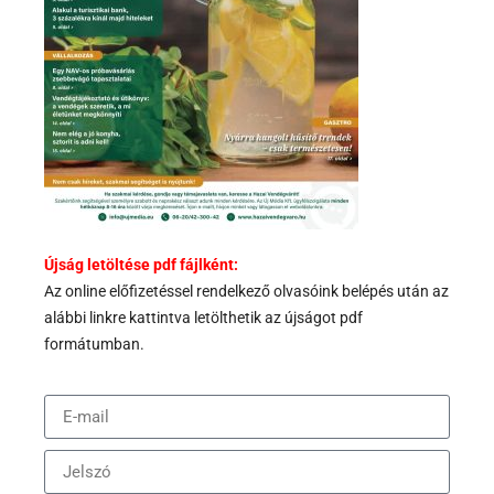
Újság letöltése pdf fájlként:
Az
online előfizetéssel rendelkező olvasóink belépés után az
alábbi
linkre kattintva letölthetik az újságot pdf
formátumban.