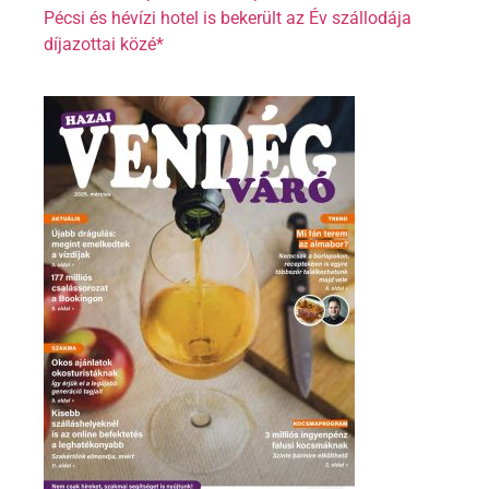
Pécsi és hévízi hotel is bekerült az Év szállodája
díjazottai közé*