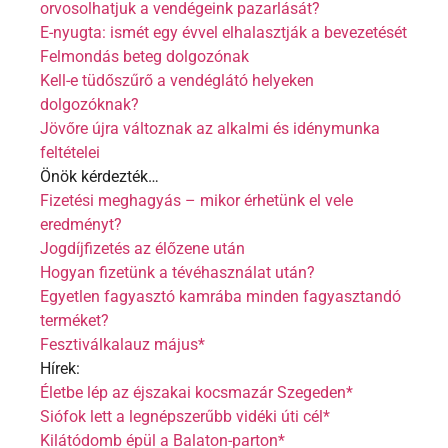
orvosolhatjuk a vendégeink pazarlását?
E-nyugta: ismét egy évvel elhalasztják a bevezetését
Felmondás beteg dolgozónak
Kell-e tüdőszűrő a vendéglátó helyeken
dolgozóknak?
Jövőre újra változnak az alkalmi és idénymunka
feltételei
Önök kérdezték…
Fizetési meghagyás – mikor érhetünk el vele
eredményt?
Jogdíjfizetés az élőzene után
Hogyan fizetünk a tévéhasználat után?
Egyetlen fagyasztó kamrába minden fagyasztandó
terméket?
Fesztiválkalauz május*
Hírek:
Életbe lép az éjszakai kocsmazár Szegeden*
Siófok lett a legnépszerűbb vidéki úti cél*
Kilátódomb épül a Balaton-parton*