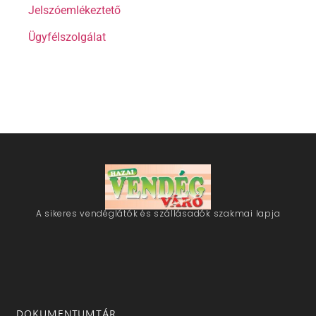
Jelszóemlékeztető
Ügyfélszolgálat
A sikeres vendéglátók és szállásadók szakmai lapja
DOKUMENTUMTÁR