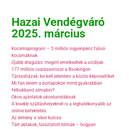
Hazai Vendégváró
2025. március
Kocsmaprogram – 3 milliós ingyenpénz falusi
kocsmáknak
Újabb drágulás: megint emelkedtek a vízdíjak
177 milliós csalássorozat a Bookingon
Társasházak: be kell jelenteni a közös képviselőket
Mi fán terem a borlapokon mind gyakrabban
felbukkanó almabor?
Okos ajánlatok okosturistáknak
A kisebb szálláshelyeknél is a leghatékonyabb az
online befektetés
Az élmény a siker kulcsa
Tárt ablakok, túráztatott klímák – hogyan