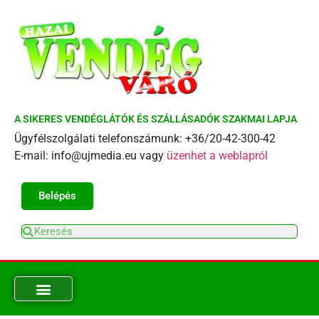
A SIKERES VENDÉGLÁTÓK ÉS SZÁLLÁSADÓK SZAKMAI LAPJA
Ügyfélszolgálati telefonszámunk: +36/20-42-300-42
E-mail: info@ujmedia.eu vagy
üzenhet a weblapról
Belépés