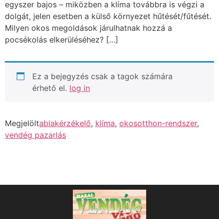
egyszer bajos – miközben a klíma továbbra is végzi a
dolgát, jelen esetben a külső környezet hűtését/fűtését.
Milyen okos megoldások járulhatnak hozzá a
pocsékolás elkerüléséhez? […]
Ez a bejegyzés csak a tagok számára
érhető el.
log in
Megjelölt
ablakérzékelő
,
klíma
,
okosotthon-rendszer
,
vendég pazarlás