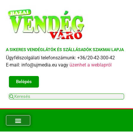
A SIKERES VENDÉGLÁTÓK ÉS SZÁLLÁSADÓK SZAKMAI LAPJA
Ügyfélszolgálati telefonszámunk: +36/20-42-300-42
E-mail: info@ujmedia.eu vagy
üzenhet a weblapról
Belépés