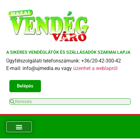
A SIKERES VENDÉGLÁTÓK ÉS SZÁLLÁSADÓK SZAKMAI LAPJA
Ügyfélszolgálati telefonszámunk: +36/20-42-300-42
E-mail: info@ujmedia.eu vagy
üzenhet a weblapról
Belépés