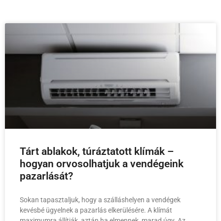
Tárt ablakok, túráztatott klímák –
hogyan orvosolhatjuk a vendégeink
pazarlását?
Sokan tapasztaljuk, hogy a szálláshelyen a vendégek
kevésbé ügyelnek a pazarlás elkerülésére. A klímát
maximumra állítják, aztán ha elmennek, marad úgy. Az