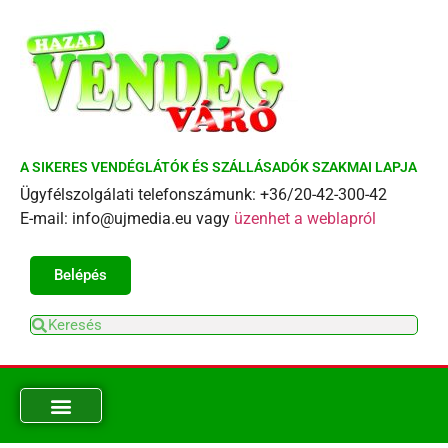
A SIKERES VENDÉGLÁTÓK ÉS SZÁLLÁSADÓK SZAKMAI LAPJA
Ügyfélszolgálati telefonszámunk: +36/20-42-300-42
E-mail: info@ujmedia.eu vagy
üzenhet a weblapról
Belépés