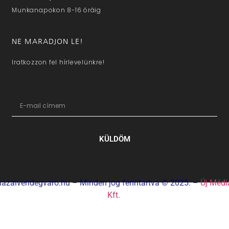
Munkanapokon 8-16 óráig
NE MARADJON LE!
Iratkozzon fel hírlevelünkre!
KÜLDÖM
hazaivendegvaro.hu – Minden jog fenntartva © 2025. –
Új Médi
Kft.