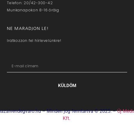
Telefon: 20/42-300-42
Munkanapokon 8-16 óráig
NE MARADJON LE!
Iratkozzon fel hírlevelünkre!
KÜLDÖM
hazaivendegvaro.hu – Minden jog fenntartva © 2025. –
Új Médi
Kft.