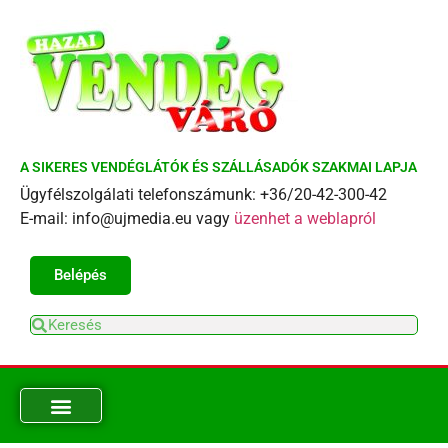
A SIKERES VENDÉGLÁTÓK ÉS SZÁLLÁSADÓK SZAKMAI LAPJA
Ügyfélszolgálati telefonszámunk: +36/20-42-300-42
E-mail: info@ujmedia.eu vagy
üzenhet a weblapról
Belépés