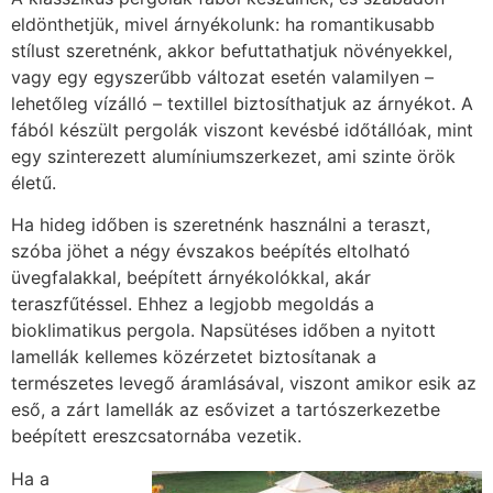
eldönthetjük, mivel árnyékolunk: ha romantikusabb
stílust szeretnénk, akkor befuttathatjuk növényekkel,
vagy egy egyszerűbb változat esetén valamilyen –
lehetőleg vízálló – textillel biztosíthatjuk az árnyékot. A
fából készült pergolák viszont kevésbé időtállóak, mint
egy szinterezett alumíniumszerkezet, ami szinte örök
életű.
Ha hideg időben is szeretnénk használni a teraszt,
szóba jöhet a négy évszakos beépítés eltolható
üvegfalakkal, beépített árnyékolókkal, akár
teraszfűtéssel. Ehhez a legjobb megoldás a
bioklimatikus pergola. Napsütéses időben a nyitott
lamellák kellemes közérzetet biztosítanak a
természetes levegő áramlásával, viszont amikor esik az
eső, a zárt lamellák az esővizet a tartószerkezetbe
beépített ereszcsatornába vezetik.
Ha a