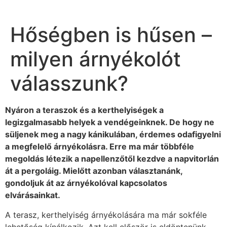
Hőségben is hűsen –
milyen árnyékolót
válasszunk?
Nyáron a teraszok és a kerthelyiségek a
legizgalmasabb helyek a vendégeinknek. De hogy ne
süljenek meg a nagy kánikulában, érdemes odafigyelni
a megfelelő árnyékolásra. Erre ma már többféle
megoldás létezik a napellenzőtől kezdve a napvitorlán
át a pergoláig. Mielőtt azonban választanánk,
gondoljuk át az árnyékolóval kapcsolatos
elvárásainkat.
A terasz, kerthelyiség árnyékolására ma már sokféle
lehetőség kínálkozik. Azt kell először is eldöntenünk,