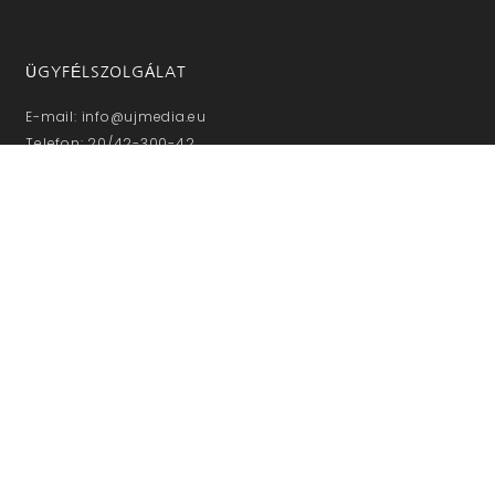
ÜGYFÉLSZOLGÁLAT
E-mail: info@ujmedia.eu
Telefon: 20/42-300-42
Munkanapokon 8-16 óráig
NE MARADJON LE!