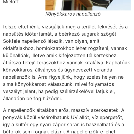
Mielőtt
Könyökkaros napellenző
felszereltetnénk, vizsgáljuk meg a terület fekvését és a
napsütés időtartamát, a beérkező sugarak szögét.
Sokféle napellenző létezik, van olyan, amit
oldalfalakhoz, homlokzatokhoz lehet rögzíteni, vannak
különállóak, illetve amik kifejezetten télikertekhez,
átlátszó tetejű teraszokhoz vannak kitalálva. Kaphatóak
könyökkaros, állványos és úgynevezett veranda
napellenzők is. Arra figyeljünk, hogy szeles helyen ne
sima könyökkarost válasszunk, mivel folyamatos
veszélyt jelent, ha pedig szélérzékelővel látjuk el,
állandóan be fog húzódni.
A napellenzők általában erős, masszív szerkezetek. A
ponyvák közül vásárolhatunk UV állót, vízlepergetőt,
így a kültér egy nyári zápor során is használható és a
bútorok sem fognak elázni. A napellenzőkre lehet