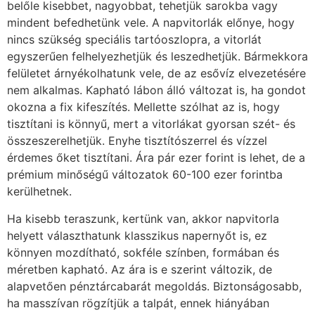
belőle kisebbet, nagyobbat, tehetjük sarokba vagy
mindent befedhetünk vele. A napvitorlák előnye, hogy
nincs szükség speciális tartóoszlopra, a vitorlát
egyszerűen felhelyezhetjük és leszedhetjük. Bármekkora
felületet árnyékolhatunk vele, de az esővíz elvezetésére
nem alkalmas. Kapható lábon álló változat is, ha gondot
okozna a fix kifeszítés. Mellette szólhat az is, hogy
tisztítani is könnyű, mert a vitorlákat gyorsan szét- és
összeszerelhetjük. Enyhe tisztítószerrel és vízzel
érdemes őket tisztítani. Ára pár ezer forint is lehet, de a
prémium minőségű változatok 60-100 ezer forintba
kerülhetnek.
Ha kisebb teraszunk, kertünk van, akkor napvitorla
helyett választhatunk klasszikus napernyőt is, ez
könnyen mozdítható, sokféle színben, formában és
méretben kapható. Az ára is e szerint változik, de
alapvetően pénztárcabarát megoldás. Biztonságosabb,
ha masszívan rögzítjük a talpát, ennek hiányában