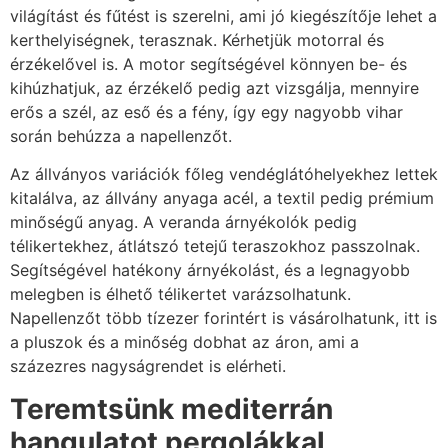
világítást és fűtést is szerelni, ami jó kiegészítője lehet a
kerthelyiségnek, terasznak. Kérhetjük motorral és
érzékelővel is. A motor segítségével könnyen be- és
kihúzhatjuk, az érzékelő pedig azt vizsgálja, mennyire
erős a szél, az eső és a fény, így egy nagyobb vihar
során behúzza a napellenzőt.
Az állványos variációk főleg vendéglátóhelyekhez lettek
kitalálva, az állvány anyaga acél, a textil pedig prémium
minőségű anyag. A veranda árnyékolók pedig
télikertekhez, átlátszó tetejű teraszokhoz passzolnak.
Segítségével hatékony árnyékolást, és a legnagyobb
melegben is élhető télikertet varázsolhatunk.
Napellenzőt több tízezer forintért is vásárolhatunk, itt is
a pluszok és a minőség dobhat az áron, ami a
százezres nagyságrendet is elérheti.
Teremtsünk mediterrán
hangulatot pergolákkal,