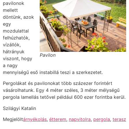
pavilonok
mellett
döntünk, azok
egy
mozdulattal
felhúzhatók,
vízállók,
hátrányuk
Pavilon
viszont, hogy
a nagy
mennyiségű eső instabillá teszi a szerkezetet.
Pergolákat és pavilonokat több százezer forintért
vásárolhatunk. Egy 4 méter széles, 3 méter mélységű
pergola lamellás tetővel például 600 ezer forintba kerül.
Szilágyi Katalin
Megjelölt
árnyékolás
,
étterem
,
napvitolra
,
pergola
,
terasz