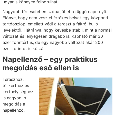
ugyanis könnyen felborulhat.
Nagyobb tér esetében szóba jöhet a függő napernyő.
Előnye, hogy nem vesz el értékes helyet egy központi
tartóoszlop, emellett védi a teraszt a fákról hulló
levelektől. Hátránya, hogy kevésbé stabil, mint a normál
változat és lényegesen drágább is. Kapható már 30
ezer forintért is, de egy nagyobb változat akár 200
ezer forintot is kóstál.
Napellenző – egy praktikus
megoldás eső ellen is
Teraszhoz,
télikerthez és
kerthelyiséghez
is nagyon jó
megoldás a
napellenző.