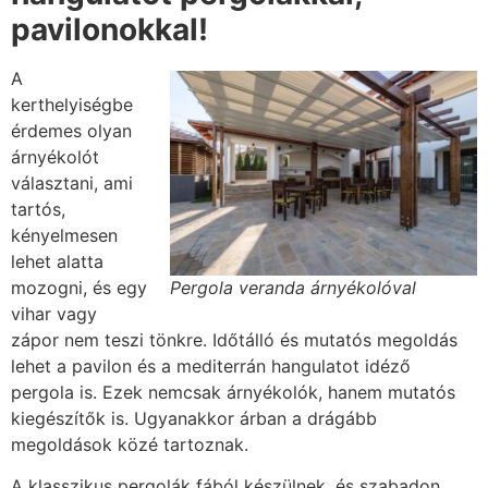
pavilonokkal!
A
kerthelyiségbe
érdemes olyan
árnyékolót
választani, ami
tartós,
kényelmesen
lehet alatta
mozogni, és egy
Pergola veranda árnyékolóval
vihar vagy
zápor nem teszi tönkre. Időtálló és mutatós megoldás
lehet a pavilon és a mediterrán hangulatot idéző
pergola is. Ezek nemcsak árnyékolók, hanem mutatós
kiegészítők is. Ugyanakkor árban a drágább
megoldások közé tartoznak.
A klasszikus pergolák fából készülnek, és szabadon