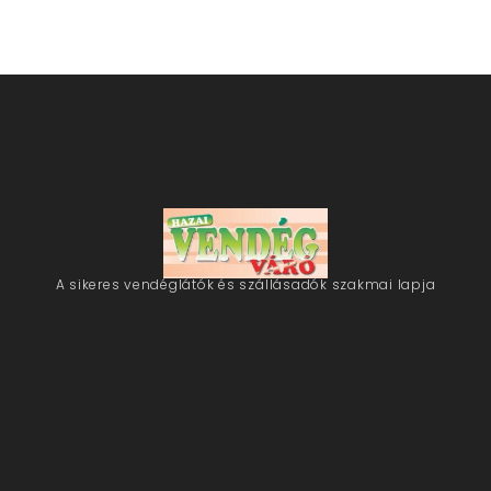
A sikeres vendéglátók és szállásadók szakmai lapja