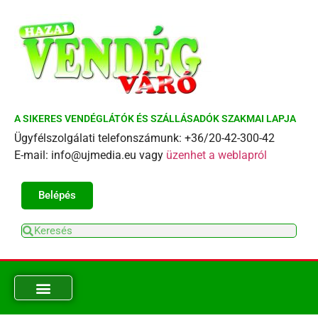
A SIKERES VENDÉGLÁTÓK ÉS SZÁLLÁSADÓK SZAKMAI LAPJA
Ügyfélszolgálati telefonszámunk: +36/20-42-300-42
E-mail: info@ujmedia.eu vagy
üzenhet a weblapról
Belépés