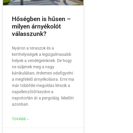
Hőségben is hűsen –
milyen árnyékolót
válasszunk?
Nyáron a teraszok és a
kerthelyiségek a legizgalmasabb
helyek a vendégeinknek. De hogy
ne süljenek meg a nagy
kánikulában, érdemes odafigyelni
a megfelelő árnyékolásra. Erre ma
már többféle megoldás létezik a
napellenzőtől kezdve a
napvitorlán át a pergoláig. Mielőtt
azonban
TOVÁBB »