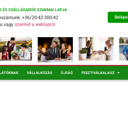
K ÉS SZÁLLÁSADÓK SZAKMAI LAPJA
Belépé
fonszámunk: +36/20-42-300-42
eu vagy
üzenhet a weblapról
LÁTÓKNAK
VÁLLALKOZÁS
ÚJSÁG
FESZTIVÁLKALAUZ