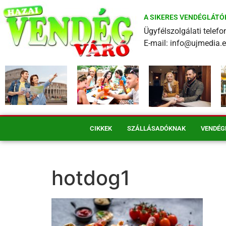
A SIKERES VENDÉGLÁTÓ
Ügyfélszolgálati tele
E-mail: info@ujmedia.
CIKKEK
SZÁLLÁSADÓKNAK
VENDÉG
hotdog1