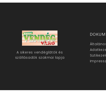
DOKUM
Általáno
Adatkeze
A sikeres vendéglátók és
Sütikeze
szállásadók szakmai lapja
Impress
hazaivendegvaro.