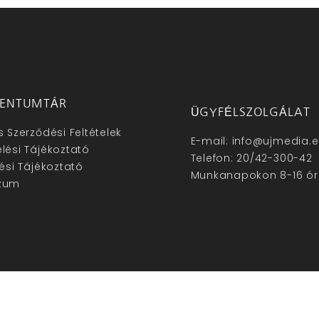
ENTUMTÁR
ÜGYFÉLSZOLGÁLAT
s Szerződési Feltételek
E-mail: info@ujmedia.
lési Tájékoztató
Telefon: 20/42-300-42
lési Tájékoztató
Munkanapokon 8-16 ór
zum
hu – Minden jog fenntartva © 2025. –
Új Média Kft.