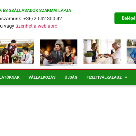
K ÉS SZÁLLÁSADÓK SZAKMAI LAPJA
Belépé
fonszámunk: +36/20-42-300-42
eu vagy
üzenhet a weblapról
LÁTÓKNAK
VÁLLALKOZÁS
ÚJSÁG
FESZTIVÁLKALAUZ