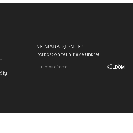
NE MARADJON LE!
Iratkozzon fel hírlevelünkre!
eu
KÜLDÖM
áig