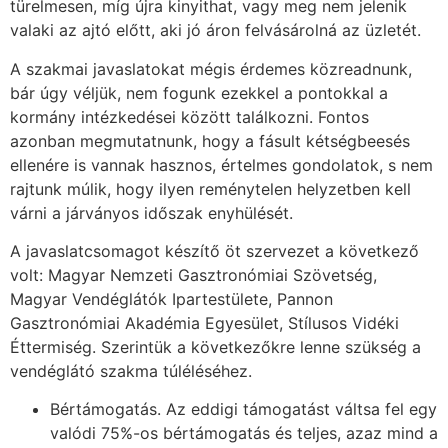
türelmesen, míg újra kinyithat, vagy meg nem jelenik
valaki az ajtó előtt, aki jó áron felvásárolná az üzletét.
A szakmai javaslatokat mégis érdemes közreadnunk,
bár úgy véljük, nem fogunk ezekkel a pontokkal a
kormány intézkedései között találkozni. Fontos
azonban megmutatnunk, hogy a fásult kétségbeesés
ellenére is vannak hasznos, értelmes gondolatok, s nem
rajtunk múlik, hogy ilyen reménytelen helyzetben kell
várni a járványos időszak enyhülését.
A javaslatcsomagot készítő öt szervezet a következő
volt: Magyar Nemzeti Gasztronómiai Szövetség,
Magyar Vendéglátók Ipartestülete, Pannon
Gasztronómiai Akadémia Egyesület, Stílusos Vidéki
Éttermiség. Szerintük a következőkre lenne szükség a
vendéglátó szakma túléléséhez.
Bértámogatás. Az eddigi támogatást váltsa fel egy
valódi 75%-os bértámogatás és teljes, azaz mind a