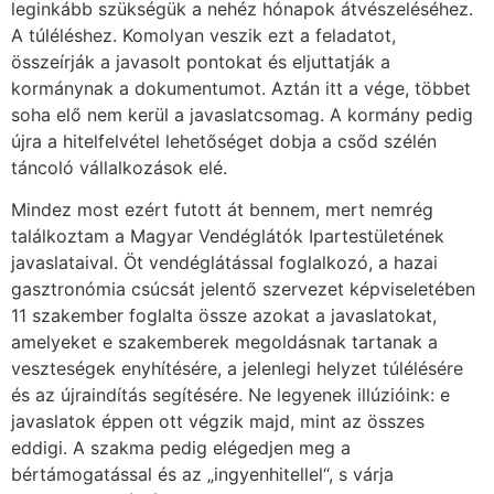
leginkább szükségük a nehéz hónapok átvészeléséhez.
A túléléshez. Komolyan veszik ezt a feladatot,
összeírják a javasolt pontokat és eljuttatják a
kormánynak a dokumentumot. Aztán itt a vége, többet
soha elő nem kerül a javaslatcsomag. A kormány pedig
újra a hitelfelvétel lehetőséget dobja a csőd szélén
táncoló vállalkozások elé.
Mindez most ezért futott át bennem, mert nemrég
találkoztam a Magyar Vendéglátók Ipartestületének
javaslataival. Öt vendéglátással foglalkozó, a hazai
gasztronómia csúcsát jelentő szervezet képviseletében
11 szakember foglalta össze azokat a javaslatokat,
amelyeket e szakemberek megoldásnak tartanak a
veszteségek enyhítésére, a jelenlegi helyzet túlélésére
és az újraindítás segítésére. Ne legyenek illúzióink: e
javaslatok éppen ott végzik majd, mint az összes
eddigi. A szakma pedig elégedjen meg a
bértámogatással és az „ingyenhitellel“, s várja