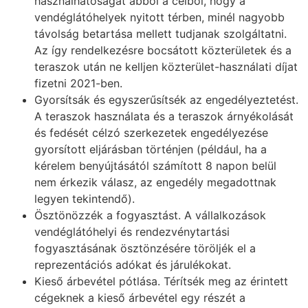
használhatóságát abból a célból, hogy a
vendéglátóhelyek nyitott térben, minél nagyobb
távolság betartása mellett tudjanak szolgáltatni.
Az így rendelkezésre bocsátott közterületek és a
teraszok után ne kelljen közterület-használati díjat
fizetni 2021-ben.
Gyorsítsák és egyszerűsítsék az engedélyeztetést.
A teraszok használata és a teraszok árnyékolását
és fedését célzó szerkezetek engedélyezése
gyorsított eljárásban történjen (például, ha a
kérelem benyújtásától számított 8 napon belül
nem érkezik válasz, az engedély megadottnak
legyen tekintendő).
Ösztönözzék a fogyasztást. A vállalkozások
vendéglátóhelyi és rendezvénytartási
fogyasztásának ösztönzésére töröljék el a
reprezentációs adókat és járulékokat.
Kieső árbevétel pótlása. Térítsék meg az érintett
cégeknek a kieső árbevétel egy részét a