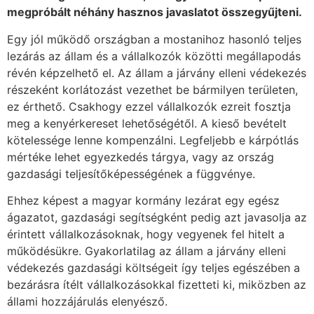
megpróbált néhány hasznos javaslatot összegyűjteni.
Egy jól működő országban a mostanihoz hasonló teljes
lezárás az állam és a vállalkozók közötti megállapodás
révén képzelhető el. Az állam a járvány elleni védekezés
részeként korlátozást vezethet be bármilyen területen,
ez érthető. Csakhogy ezzel vállalkozók ezreit fosztja
meg a kenyérkereset lehetőségétől. A kieső bevételt
kötelessége lenne kompenzálni. Legfeljebb e kárpótlás
mértéke lehet egyezkedés tárgya, vagy az ország
gazdasági teljesítőképességének a függvénye.
Ehhez képest a magyar kormány lezárat egy egész
ágazatot, gazdasági segítségként pedig azt javasolja az
érintett vállalkozásoknak, hogy vegyenek fel hitelt a
működésükre. Gyakorlatilag az állam a járvány elleni
védekezés gazdasági költségeit így teljes egészében a
bezárásra ítélt vállalkozásokkal fizetteti ki, miközben az
állami hozzájárulás elenyésző.