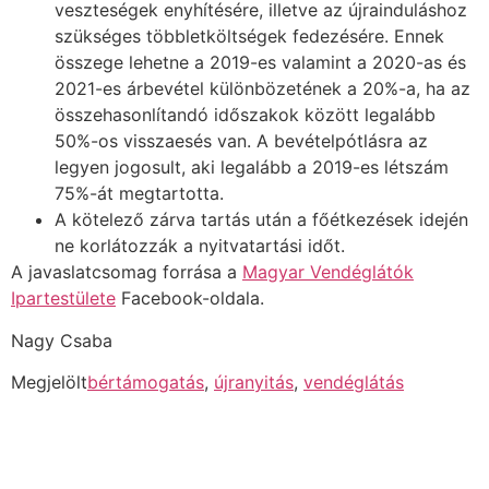
veszteségek enyhítésére, illetve az újrainduláshoz
szükséges többletköltségek fedezésére. Ennek
összege lehetne a 2019-es valamint a 2020-as és
2021-es árbevétel különbözetének a 20%-a, ha az
összehasonlítandó időszakok között legalább
50%-os visszaesés van. A bevételpótlásra az
legyen jogosult, aki legalább a 2019-es létszám
75%-át megtartotta.
A kötelező zárva tartás után a főétkezések idején
ne korlátozzák a nyitvatartási időt.
A javaslatcsomag forrása a
Magyar Vendéglátók
Ipartestülete
Facebook-oldala.
Nagy Csaba
Megjelölt
bértámogatás
,
újranyitás
,
vendéglátás