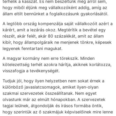
terhelik a kasszát. És nem beszéltünk még arról sem,
hogy miből éljünk meg vállalkozóként addig, amíg az
állam eltilt bennünket a foglalkozásunk gyakorlásától.
A legtöbb ország kompenzálja saját vállalkozóit azért a
kárért, amit a lezárás okoz. Megtérítik a bevétel egy
részét, akár felét, akár 80 százalékát, amit az állam
kibír, hogy állampolgáraik ne menjenek tönkre, képesek
legyenek fenntartani magukat.
A magyar kormány nem erre törekszik. Minden
kötelezettség terhét azokra hárítja, akiknek korlátozza,
visszafogja a tevékenységét.
Tudjuk jól, hogy ilyen helyzetben nem sokat érnek a
különböző javaslatcsomagok, amiket ilyen-olyan
szakmai szervezetek összeállítanak. Nem egyet
olvastunk már az elmúlt hónapokban. A szervezetek
tagjai leülnek, átgondolják és írásos formába öntik,
hogy szerintük az ő szakmájuk képviselőinek mire lenne