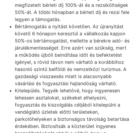
megfizetett bérleti díj 100%-át és a rezsiköltségek
50%-át. A többi hónapban a bérleti díj és rezsi fele
legyen a támogatás.
Bértámogatás a nyitást követően. Az újranyitást
követő 6 hónapon keresztül a vállalkozás kapjon
50%-os bértámogatást, mellette a bérekre adó- és
járulékmentességet. Erre azért van szükség, mert
a működés újbóli beindítása időt és befektetést
igényel, s rövid távon nem várható a korábbihoz
hasonló szintű belföldi és nemzetközi turizmus. A
gazdasági visszaesés miatt is alacsonyabb
vásárlási és fogyasztási hajlandóság várható.
Kitelepülés. Tegyék lehetővé, hogy ingyenesen
lehessen asztalokat, székeket elhelyezni,
fogyasztás és kiszolgálás céljából kitelepülni a
vendéglátó üzletek előtti területeken,
parkolóhelyeken a biztonságos távolság betartása
érdekében. Biztosítsák a közterület ingyenes