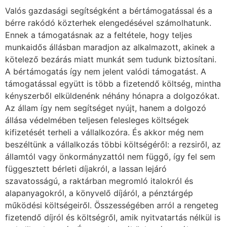
Valós gazdasági segítségként a bértámogatással és a
bérre rakódó közterhek elengedésével számolhatunk.
Ennek a támogatásnak az a feltétele, hogy teljes
munkaidős állásban maradjon az alkalmazott, akinek a
kötelező bezárás miatt munkát sem tudunk biztosítani.
A bértámogatás így nem jelent valódi támogatást. A
támogatással együtt is több a fizetendő költség, mintha
kényszerből elküldenénk néhány hónapra a dolgozókat.
Az állam így nem segítséget nyújt, hanem a dolgozó
állása védelmében teljesen felesleges költségek
kifizetését terheli a vállalkozóra. És akkor még nem
beszéltünk a vállalkozás többi költségéről: a rezsiről, az
államtól vagy önkormányzattól nem függő, így fel sem
függesztett bérleti díjakról, a lassan lejáró
szavatosságú, a raktárban megromló italokról és
alapanyagokról, a könyvelő díjáról, a pénztárgép
működési költségeiről. Összességében arról a rengeteg
fizetendő díjról és költségről, amik nyitvatartás nélkül is