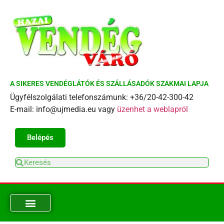
A SIKERES VENDÉGLÁTÓK ÉS SZÁLLÁSADÓK SZAKMAI LAPJA
Ügyfélszolgálati telefonszámunk: +36/20-42-300-42
E-mail: info@ujmedia.eu vagy
üzenhet a weblapról
Belépés