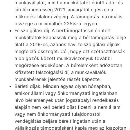
munkavállalót, mind a munkáltatót érintő adó- és
járulékmentesség 2021 januárjától egészen a
működési tilalom végéig. A támogatás maximális
összege a minimálbér 225%-a legyen.
Felszolgálási díj. A bértámogatással érintett
munkáltatók kaphassák meg a bértámogatás ideje
alatt a 2019-es, azonos havi felszolgálási díjnak
megfelelő összeget. Cél, hogy ezt szétoszthassák
a dolgozók között munkaviszonyuk további
megőrzése érdekében. A bérelemként adózottan
kifizetett felszolgálási díj a munkavállalók
munkabérének jelentős részét képezte.
Bérleti díjak. Minden egyes olyan hónapban,
amikor állami vagy önkormányzati ingatlanban
lévő bérlemények után jogszabályi rendelkezés
alapján nem kell bérleti díjat fizetni, a nem állami
vagy nem önkormányzati tulajdonostól
vendéglátás céljára bérelt ingatlan után a
vállalkozás támogatásként kapja meg az igazoltan