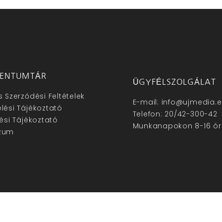
ENTUMTÁR
ÜGYFÉLSZOLGÁLAT
s Szerződési Feltételek
E-mail: info@ujmedia.
lési Tájékoztató
Telefon: 20/42-300-42
lési Tájékoztató
Munkanapokon 8-16 ór
zum
hu – Minden jog fenntartva © 2025. –
Új Média Kft.