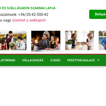
K ÉS SZÁLLÁSADÓK SZAKMAI LAPJA
Belépé
fonszámunk: +36/20-42-300-42
eu vagy
üzenhet a weblapról
LÁTÓKNAK
VÁLLALKOZÁS
ÚJSÁG
FESZTIVÁLKALAUZ