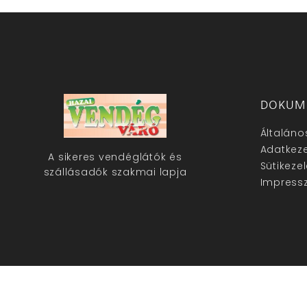
DOKUM
Általáno
Adatkeze
A sikeres vendéglátók és
Sütikeze
szállásadók szakmai lapja
Impress
hazaivendegvaro.