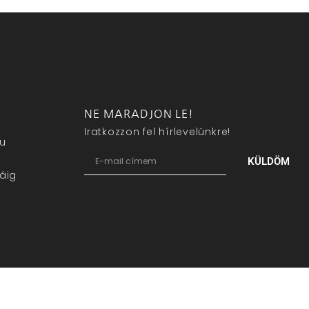
NE MARADJON LE!
Iratkozzon fel hírlevelünkre!
eu
KÜLDÖM
áig