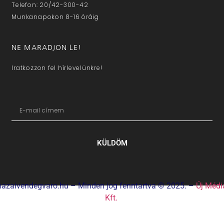
Telefon: 20/42-300-42
Munkanapokon 8-16 óráig
NE MARADJON LE!
Iratkozzon fel hírlevelünkre!
KÜLDÖM
hazaivendegvaro.hu – Minden jog fenntartva © 2025. –
Új Médi
Kft.