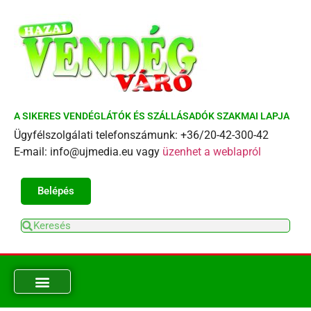
A SIKERES VENDÉGLÁTÓK ÉS SZÁLLÁSADÓK SZAKMAI LAPJA
Ügyfélszolgálati telefonszámunk: +36/20-42-300-42
E-mail: info@ujmedia.eu vagy
üzenhet a weblapról
Belépés