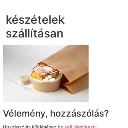
készételek
szállításan
Vélemény, hozzászólás?
Hozzászólás küldéséhez
be kell jelentkezni
.