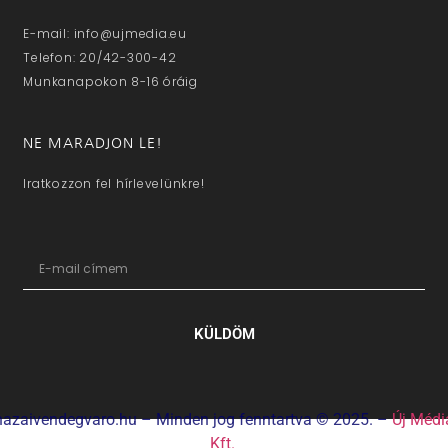
E-mail: info@ujmedia.eu
Telefon: 20/42-300-42
Munkanapokon 8-16 óráig
NE MARADJON LE!
Iratkozzon fel hírlevelünkre!
KÜLDÖM
hazaivendegvaro.hu – Minden jog fenntartva © 2025. –
Új Médi
Kft.