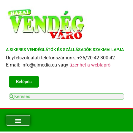
A SIKERES VENDÉGLÁTÓK ÉS SZÁLLÁSADÓK SZAKMAI LAPJA
Ügyfélszolgálati telefonszámunk: +36/20-42-300-42
E-mail: info@ujmedia.eu vagy
üzenhet a weblapról
Belépés