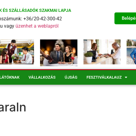
K ÉS SZÁLLÁSADÓK SZAKMAI LAPJA
Belépé
fonszámunk: +36/20-42-300-42
eu vagy
üzenhet a weblapról
LÁTÓKNAK
VÁLLALKOZÁS
ÚJSÁG
FESZTIVÁLKALAUZ
araln