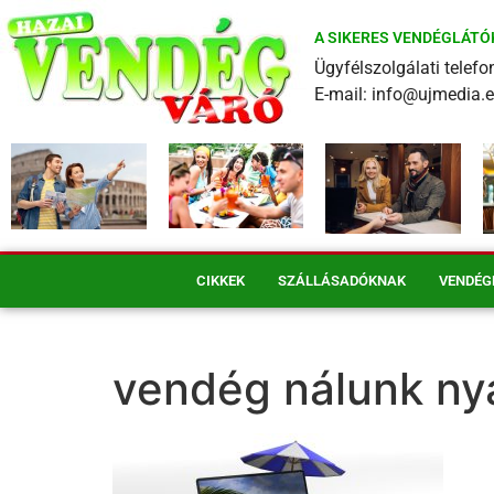
A SIKERES VENDÉGLÁTÓ
Ügyfélszolgálati tele
E-mail: info@ujmedia.
CIKKEK
SZÁLLÁSADÓKNAK
VENDÉG
vendég nálunk ny