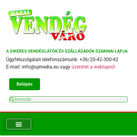
A SIKERES VENDÉGLÁTÓK ÉS SZÁLLÁSADÓK SZAKMAI LAPJA
Ügyfélszolgálati telefonszámunk: +36/20-42-300-42
E-mail: info@ujmedia.eu vagy
üzenhet a weblapról
Belépés