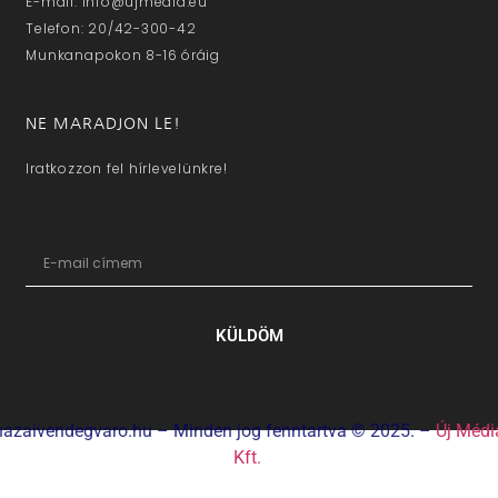
E-mail: info@ujmedia.eu
Telefon: 20/42-300-42
Munkanapokon 8-16 óráig
NE MARADJON LE!
Iratkozzon fel hírlevelünkre!
KÜLDÖM
hazaivendegvaro.hu – Minden jog fenntartva © 2025. –
Új Médi
Kft.