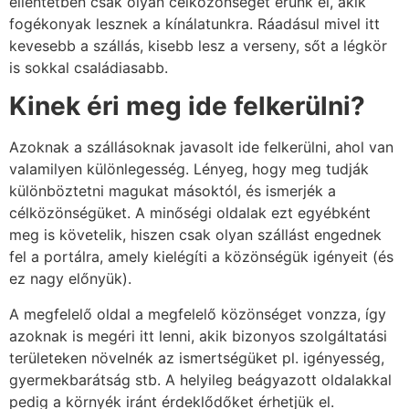
ellentétben csak olyan célközönséget érünk el, akik
fogékonyak lesznek a kínálatunkra. Ráadásul mivel itt
kevesebb a szállás, kisebb lesz a verseny, sőt a légkör
is sokkal családiasabb.
Kinek éri meg ide felkerülni?
Azoknak a szállásoknak javasolt ide felkerülni, ahol van
valamilyen különlegesség. Lényeg, hogy meg tudják
különböztetni magukat másoktól, és ismerjék a
célközönségüket. A minőségi oldalak ezt egyébként
meg is követelik, hiszen csak olyan szállást engednek
fel a portálra, amely kielégíti a közönségük igényeit (és
ez nagy előnyük).
A megfelelő oldal a megfelelő közönséget vonzza, így
azoknak is megéri itt lenni, akik bizonyos szolgáltatási
területeken növelnék az ismertségüket pl. igényesség,
gyermekbarátság stb. A helyileg beágyazott oldalakkal
pedig a környék iránt érdeklődőket érhetjük el.