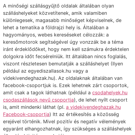
A minőségi szállásgyűjtő oldalak általában olyan
szálláshelyeket közvetítenek, amik valamiben
különlegesek, magasabb minőséget képviselnek, de
lehet a tematika a földrajzi hely is. Általában a
hagyományos, webes kereséseket célozzák: a
keresőmotorok segítségével úgy vonzzák be a téma
iránt érdeklődőket, hogy nem kell számukra érdektelen
dolgokra időt fecsérelniük. Itt általában nincs foglalás,
viszont részletesen bemutatják a szálláshelyet (Ilyen
például az egyediszallasok.hu vagy a
videkivendeghazak.hu). Az oldalaknak általában van
facebook-csoportjuk is. Ezek lehetnek zárt csoportok,
amit csak a tagok láthatnak (például a
csodahelyek.hu
csodaszállások nevű csoportja
), de lehet nyílt csoport
is, amit mindenki láthat (pl.
a videkivendeghazak.hu
Facebook-csoportja
) Itt az értékesítés a közösség
erejével történik. Mivel pozitív és negatív vélemények
egyaránt elhangozhatnak, így szükséges a szálláshelyek