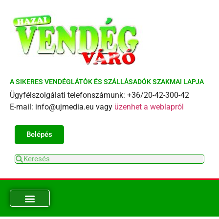
A SIKERES VENDÉGLÁTÓK ÉS SZÁLLÁSADÓK SZAKMAI LAPJA
Ügyfélszolgálati telefonszámunk: +36/20-42-300-42
E-mail: info@ujmedia.eu vagy
üzenhet a weblapról
Belépés