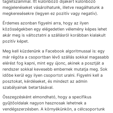
taglétszámmal. Itt különböző díjakért különböző
megjelenéseket vásárolhatunk, illetve reagálhatunk a
megkeresésekre (legyen ez pozitív vagy negatív).
Érdemes azonban figyelni arra, hogy az ilyen
közösségekben egy elégedetlen vélemény képes lehet
akár meg is változtatni a szállásról korábban kialakult
pozitív képet.
Meg kell küzdenünk a Facebook algoritmussal is: egy
már régóta a csoportban lévő szállás sokkal magasabb
elérést fog kapni, mint egy újonc, akinek a posztját a
rendszer sokkal kevesebb embernek mutatja meg. Sok
időbe kerül egy ilyen csoportot uralni. Figyelni kell a
posztokat, kérdéseket, és mindezt az admin
szabályainak betartásával.
Összegzésként elmondható, hogy a specifikus
gyűjtőoldalak nagyon hasznosak lehetnek a
vendégszerzésben. A környékünkön, a célcsoportunk