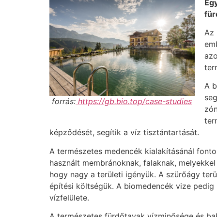
Egy
für
Az 
emb
azo
ter
A b
seg
forrás:
https://gb.bio.top/case-studies
zón
ter
képződését, segítik a víz tisztántartását.
A természetes medencék kialakításánál fonto
használt membránoknak, falaknak, melyekkel az
hogy nagy a területi igényük. A szürőágy ter
építési költségük. A biomedencék vize pedi
vízfelülete.
A természetes fürdőtavak vízminősége és bak