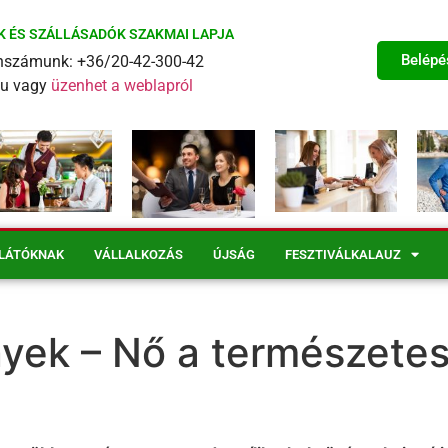
K ÉS SZÁLLÁSADÓK SZAKMAI LAPJA
Belépé
fonszámunk: +36/20-42-300-42
eu vagy
üzenhet a weblapról
LÁTÓKNAK
VÁLLALKOZÁS
ÚJSÁG
FESZTIVÁLKALAUZ
ények – Nő a természet