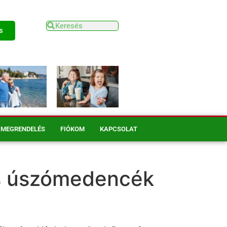
s
MEGRENDELÉS
FIÓKOM
KAPCSOLAT
es úszómedencék