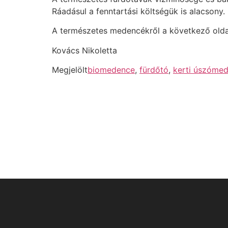
Ráadásul a fenntartási költségük is alacsony.
A természetes medencékről a következő olda
Kovács Nikoletta
Megjelölt
biomedence
,
fürdőtó
,
kerti úszóme