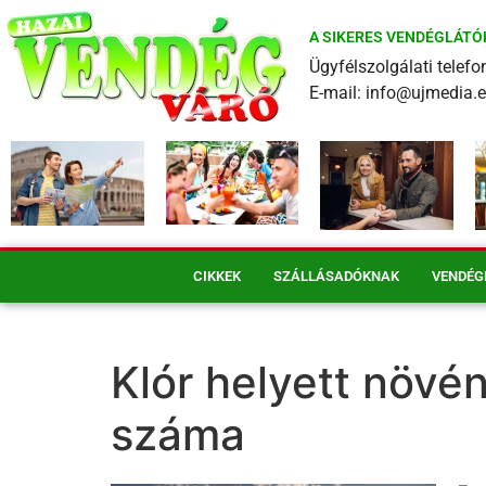
A SIKERES VENDÉGLÁTÓ
Ügyfélszolgálati tele
E-mail: info@ujmedia.
CIKKEK
SZÁLLÁSADÓKNAK
VENDÉG
Klór helyett növ
száma