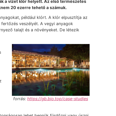
k a vizet klór helyett. Az első természetes
aknem 20 ezerre tehető a számuk.
agokat, például klórt. A klór elpusztítja az
 fertőzés veszélyét. A vegyi anyagok
rnyező talajt és a növényeket. De létezik
s
z
forrás:
https://gb.bio.top/case-studies
tonságosan lehet bennük fürdőzni vagy úszni.