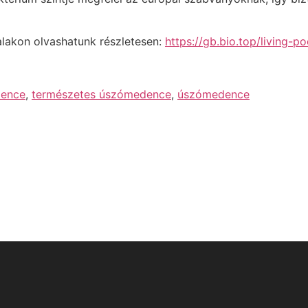
lakon olvashatunk részletesen:
https://gb.bio.top/living-po
dence
,
természetes úszómedence
,
úszómedence