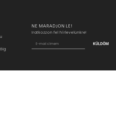
NE MARADJON LE!
Iratkozzon fel hírlevelünkre!
eu
KÜLDÖM
áig