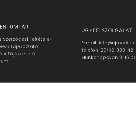
ENTUMTÁR
ÜGYFÉLSZOLGÁLAT
s Szerződési Feltételek
E-mail: info@ujmedia.
lési Tájékoztató
Telefon: 20/42-300-42
lési Tájékoztató
Munkanapokon 8-16 ór
zum
hu – Minden jog fenntartva © 2025. –
Új Média Kft.