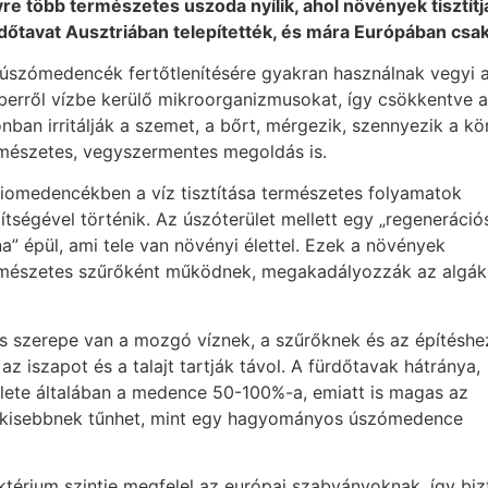
re több természetes uszoda nyílik, ahol növények tisztítjá
dőtavat Ausztriában telepítették, és mára Európában cs
úszómedencék fertőtlenítésére gyakran használnak vegyi any
erről vízbe kerülő mikroorganizmusokat, így csökkentve a
nban irritálják a szemet, a bőrt, mérgezik, szennyezik a kö
mészetes, vegyszermentes megoldás is.
iomedencékben a víz tisztítása természetes folyamatok
ítségével történik. Az úszóterület mellett egy „regeneráció
a” épül, ami tele van növényi élettel. Ezek a növények
mészetes szűrőként működnek, megakadályozzák az algák
s szerepe van a mozgó víznek, a szűrőknek és az építéshe
 iszapot és a talajt tartják távol. A fürdőtavak hátránya,
ülete általában a medence 50-100%-a, emiatt is magas az
g kisebbnek tűnhet, mint egy hagyományos úszómedence
térium szintje megfelel az európai szabványoknak, így biz