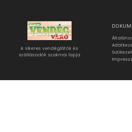
DOKUM
Általáno
Adatkeze
A sikeres vendéglátók és
Sütikeze
szállásadók szakmai lapja
Impress
hazaivendegvaro.