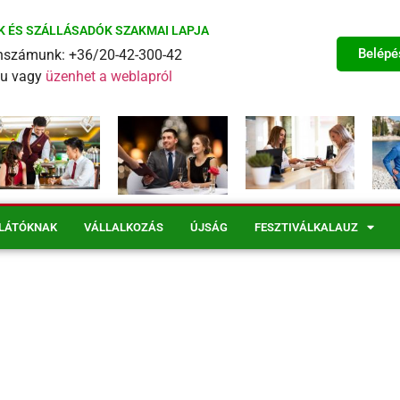
K ÉS SZÁLLÁSADÓK SZAKMAI LAPJA
Belépé
fonszámunk: +36/20-42-300-42
eu vagy
üzenhet a weblapról
LÁTÓKNAK
VÁLLALKOZÁS
ÚJSÁG
FESZTIVÁLKALAUZ