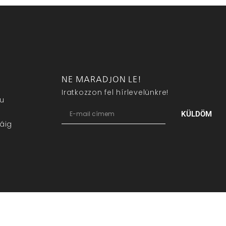
NE MARADJON LE!
Iratkozzon fel hírlevelünkre!
eu
KÜLDÖM
áig