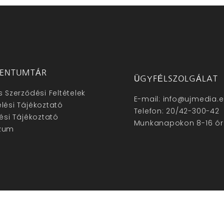
ENTUMTÁR
ÜGYFÉLSZOLGÁLAT
s Szerződési Feltételek
E-mail: info@ujmedia.
lési Tájékoztató
Telefon: 20/42-300-42
lési Tájékoztató
Munkanapokon 8-16 ór
zum
hu – Minden jog fenntartva © 2025. –
Új Média Kft.