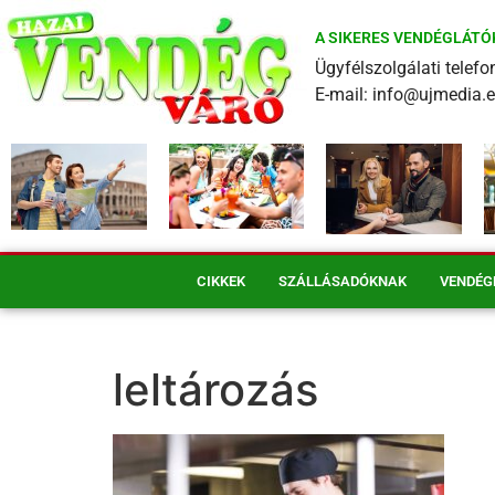
A SIKERES VENDÉGLÁTÓ
Ügyfélszolgálati tele
E-mail: info@ujmedia.
CIKKEK
SZÁLLÁSADÓKNAK
VENDÉG
leltározás