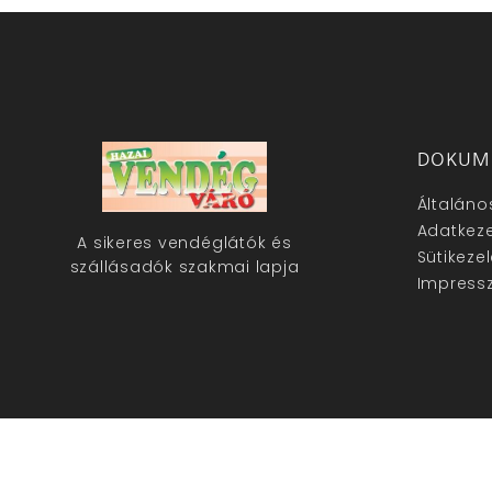
DOKUM
Általáno
Adatkeze
A sikeres vendéglátók és
Sütikeze
szállásadók szakmai lapja
Impress
hazaivendegvaro.